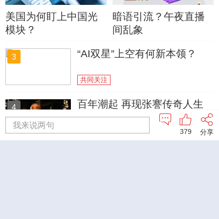
美国为何盯上中国光
暗语引流？午夜直播
模块？
间乱象
“AI双星”上空有何新本领？
3
共同关注
百年潮起 再现张謇传奇人生
4
我来说两句
文化十分
379
分享
一醋一面 “酸”出亿万财路
5
生财有道
查看更多
换一换