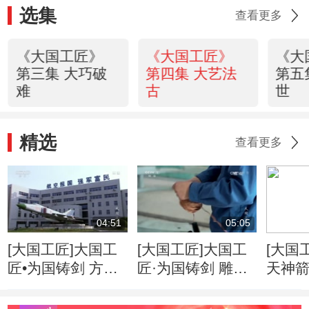
选集
查看更多
《大国工匠》
《大国工匠》
《大
第三集 大巧破
第四集 大艺法
第五
难
古
世
精选
查看更多
04:51
05:05
[大国工匠]大国工
[大国工匠]大国工
[大国
匠•为国铸剑 方文
匠·为国铸剑 雕刻
天神
墨：打磨“飞鲨”的
火药的军工匠人
80后
——徐立平