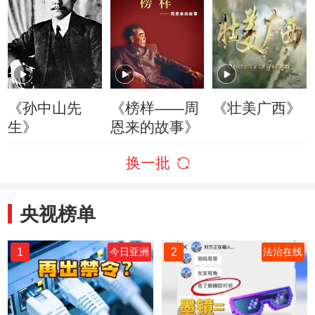
《孙中山先
《榜样——周
《壮美广西》
生》
恩来的故事》
换一批
央视榜单
1
2
今日亚洲
法治在线