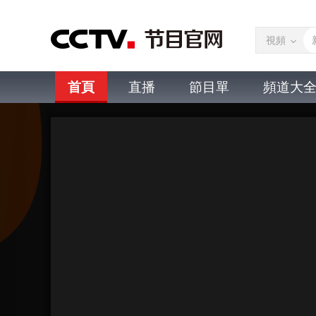
視頻
首頁
直播
節目單
頻道大