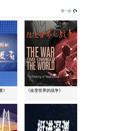
[中国高铁]第一集 时代
脉动 中国综合实力的
換一組
提升加速高速铁路的
00:15:05
成熟发展
[中国高铁]第一集 时代
脉动 高速铁路加速铁
路发送量解决一票难
00:01:12
求困境
[中国高铁]第二集 创新
之路 中国高速铁路桥
梁建设的发展壮大
00:11:39
[中国高铁]第二集 创新
之路 高铁隧道创新：
天华山隧道和大独山
00:13:55
隧道
者》
《改变世界的战争》
[中国高铁]第二集 创新
之路 邹德辉：加入微
量合金元素保证强度
00:00:23
和性能
[中国高铁]第二集 创新
之路 缪凯：材料的性
能指标必须经得起大
00:00:16
桥服役的安全