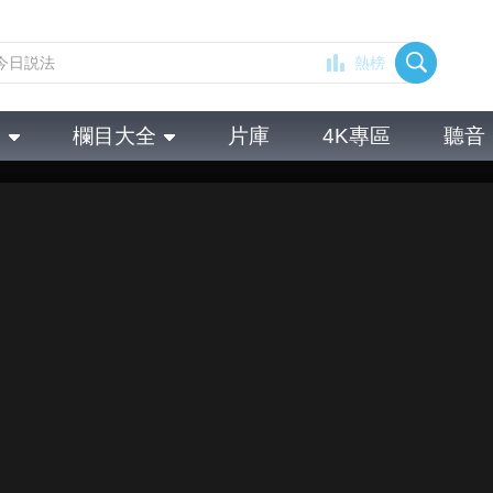
熱榜
全
欄目大全
片庫
4K專區
聽音