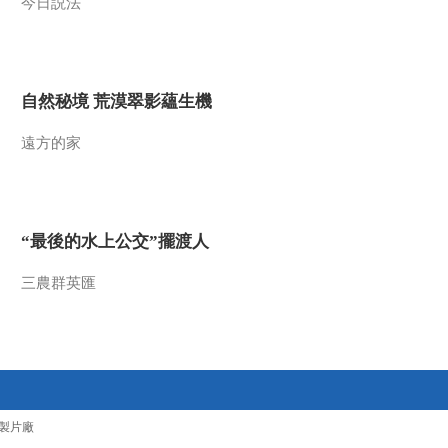
今日説法
速列车弓网关系难题
00:01:32
[中国高铁]第二集 创新
之路 康成伟：国外技
术的封锁
00:01:06
自然秘境 荒漠翠影蘊生機
[中国高铁]第三集 经世
通途 日常检修养护保
遠方的家
障高速铁路运行安全
00:09:34
[中国高铁]第三集 经世
通途 赵建华对高速铁
路丰富的探伤经验
“最後的水上公交”擺渡人
00:03:06
[中国高铁]第三集 经世
三農群英匯
通途 高海拔艰苦环境
下的铁路钢轨检测
00:02:19
[中国高铁]第三集 经世
通途 综合性大型交通
枢纽的设计建造
00:09:17
製片廠
[中国高铁]第三集 经世