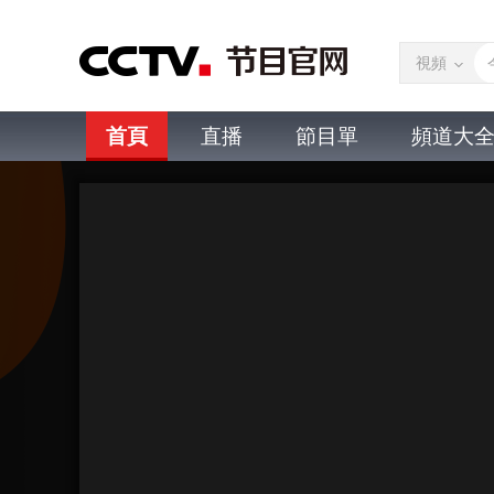
視頻
首頁
直播
節目單
頻道大