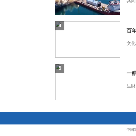
共同
4
百
文化
5
一醋
生財
中國