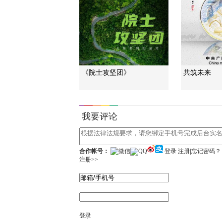
《院士攻坚团》
共筑未来