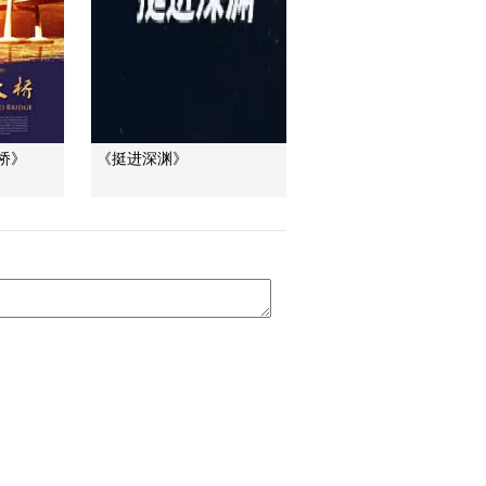
[中国高铁]第二集 创新
之路 高铁轨道创新：
无砟轨道到无缝钢轨
00:11:47
[中国高铁]第二集 创新
之路 牵引供电系统和
通信信号系统的创新
00:03:38
桥》
《挺进深渊》
[中国高铁]第二集 创新
之路 高速动车组生产
的国产化之路
00:07:58
[中国高铁]第二集 创新
之路 谢海涛：风洞模
拟得出桥没有风缆是
00:00:25
可以的
[中国高铁]第二集 创新
之路 张建波：沪昆铁
路长昆段地形复杂
00:00:12
[中国高铁]第二集 创新
之路 王永安：高空作
业导致班组思想不稳