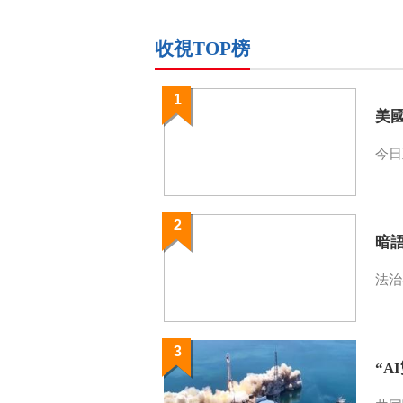
收視TOP榜
1
美
今日
2
暗
法治
3
“A