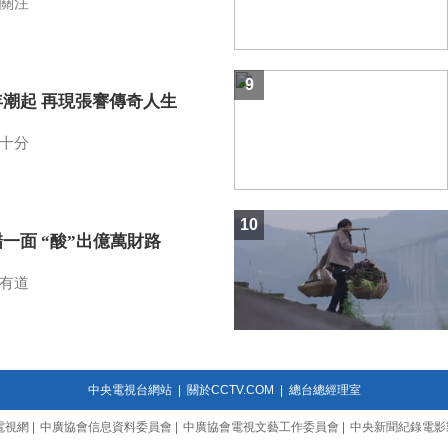
關注
9
年潮起 再現張謇傳奇人生
十分
10
一面 “酸”出億萬財路
有道
中央電視台網站
|
關於CCTV.COM
|
總台總經理室
電視網
|
中廣協會信息資料委員會
|
中廣協會電視文藝工作委員會
|
中央新聞紀錄電影