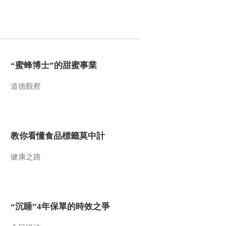
00:00:32
定
[中国高铁]第二集 创新
之路 罗宗凡：火把测
试隧道安全
00:00:11
[中国高铁]第二集 创新
之路 田红旗：隧道口
“蜜蜂博士”的甜蜜事業
缓冲结构消除压力
00:00:28
道德觀察
[中国高铁]第二集 创新
之路 田红旗：隧道断
面只能是一个合适的
00:00:42
值
[中国高铁]第二集 创新
教你看懂食品標籤莫中計
之路 王平：高速铁路
采用无缝化技术
健康之路
00:00:18
[中国高铁]第二集 创新
之路 徐林荣：无砟轨
道控制标准到15毫米
00:00:37
“沉睡”4年保單的時效之爭
[中国高铁]第二集 创新
之路 张卫华：破解高