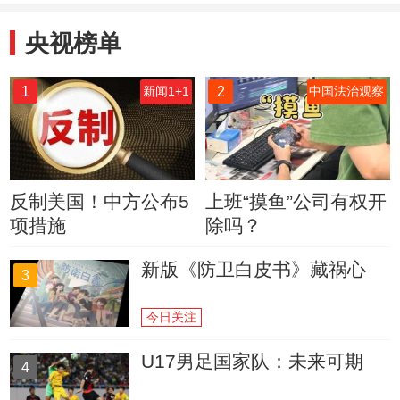
央视榜单
1
2
新闻1+1
中国法治观察
反制美国！中方公布5
上班“摸鱼”公司有权开
项措施
除吗？
新版《防卫白皮书》藏祸心
3
今日关注
U17男足国家队：未来可期
4