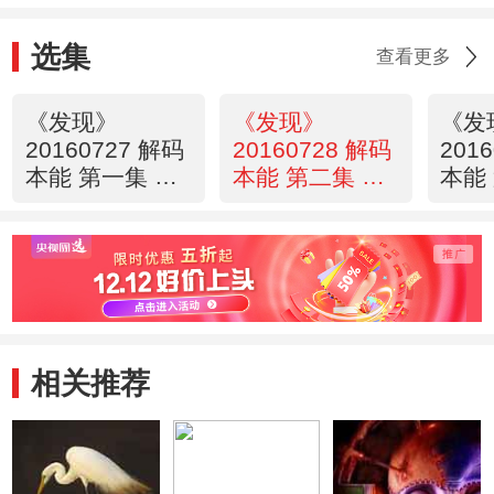
选集
查看更多
《发现》
《发现》
《发
20160727 解码
20160728 解码
201
本能 第一集 无
本能 第二集 快
本能
惧愤怒
乐的秘密
恐惧
相关推荐