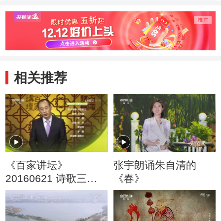
蒋介石一意孤行
全面内战爆发
蒋介
发动内战
战
相关推荐
《百家讲坛》
张宇朗诵朱自清的
20160621 诗歌三曹1
《春》
乱世诗史