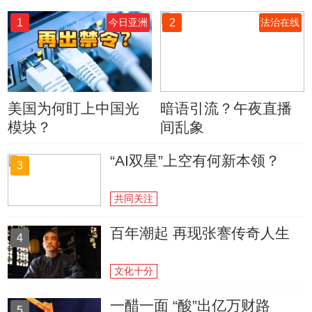
1
2
今日亚洲
法治在线
美国为何盯上中国光
暗语引流？午夜直播
模块？
间乱象
“AI双星”上空有何新本领？
3
共同关注
百年潮起 再现张謇传奇人生
4
文化十分
一醋一面 “酸”出亿万财路
5