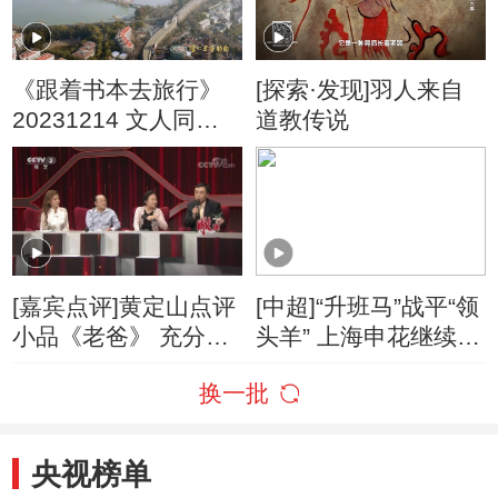
《跟着书本去旅行》
[探索·发现]羽人来自
20231214 文人同游
道教传说
——与朱自清逛南京
[嘉宾点评]黄定山点评
[中超]“升班马”战平“领
小品《老爸》 充分运
头羊” 上海申花继续领
用了贯穿道具
跑
换一批
央视榜单