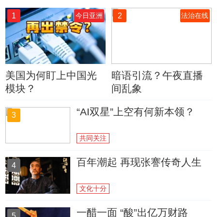
1
2
今日亚洲
法治在线
美国为何盯上中国光
暗语引流？午夜直播
模块？
间乱象
“AI双星”上空有何新本领？
3
共同关注
百年潮起 再现张謇传奇人生
4
文化十分
一醋一面 “酸”出亿万财路
5