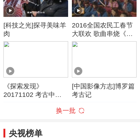
[科技之光]探寻美味羊
2016全国农民工春节
肉
大联欢 歌曲串烧《国
家》
《探索发现》
[中国影像方志]博罗篇
20171102 考古中华
考古记
河南篇 信阳楚墓
换一批
（上）
央视榜单