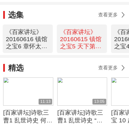
选集
查看更多
《百家讲坛》
《百家讲坛》
《百
20160616 镇馆
20160615 镇馆
201
之宝6 章怀太子
之宝5 天下第一
之宝
墓
剑
贝
精选
查看更多
11:13
13:05
[百家讲坛]诗歌三
[百家讲坛]诗歌三
[百家
曹1 乱世诗史 何进
曹1 乱世诗史 “三
宝 10
失败 董卓进京
曹”是中国古代史
人语