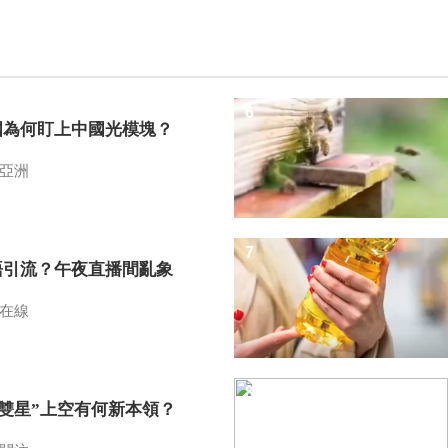
6
國為何盯上中國光模塊？
亞洲
7
語引流？午夜直播間亂象
在線
8
I雙星”上空有何新本領？