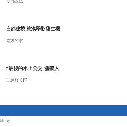
今日説法
自然秘境 荒漠翠影蘊生機
遠方的家
“最後的水上公交”擺渡人
三農群英匯
製片廠