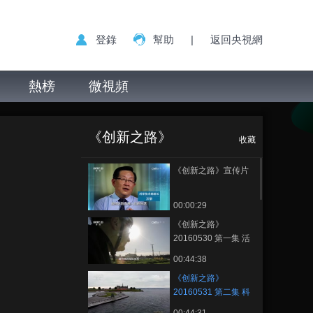
登錄
幫助
|
返回央視網
熱榜
微視頻
《创新之路》
正在播放
20160531 第二集 科学基石
《创新之路》
收藏
《创新之路》宣传片
00:00:29
《创新之路》
20160530 第一集 活
力版图
00:44:38
《创新之路》
20160531 第二集 科
学基石