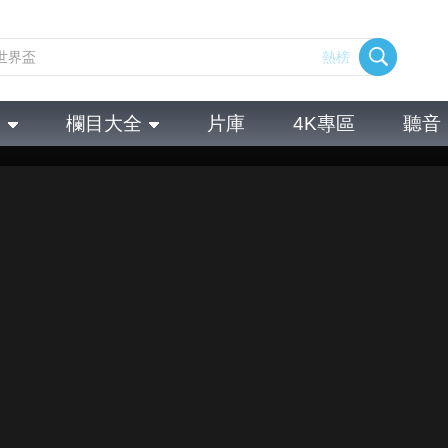
熱榜
全
欄目大全
片庫
4K專區
聽音