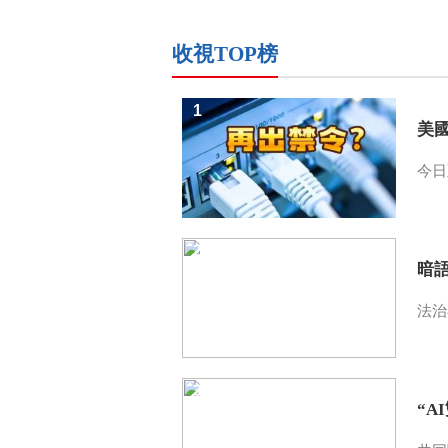
收視TOP榜
1
美
今日
2
暗
法治
3
“A