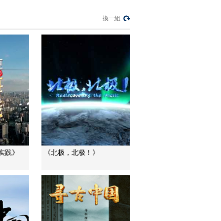
本之翼
00:44:20
換一組
《创新之路》
20160606 第九集 一
个人的力量
00:44:28
《创新之路》
20160608 第十集 未
来
00:44:31
節目看點
电视纪录片《创新之
路》今晚起播出
00:01:30
实践》
《北极，北极！》
熱播榜
美國為何盯上中國光
模塊？
今日亞洲
暗語引流？午夜直播
間亂象