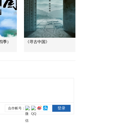
法治在線
“AI雙星”上空有何新本
領？
共同關注
百年潮起 再現張謇傳
四季）
《寻古中国》
奇人生
文化十分
一醋一面 “酸”出億萬
財路
生財有道
“蜜蜂博士”的甜蜜事業
道德觀察
教你看懂食品標籤莫
中計
健康之路
“沉睡”4年保單的時效