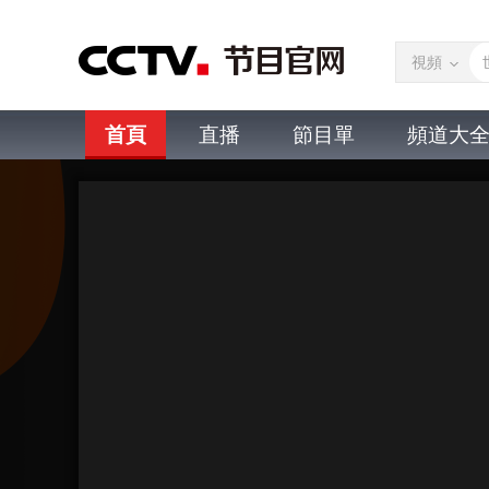
視頻
首頁
直播
節目單
頻道大