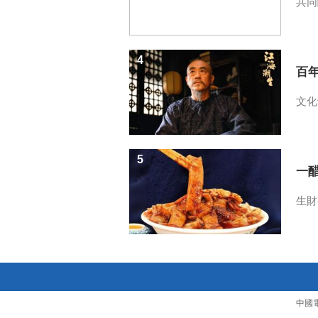
共同
4
百
文化
5
一醋
生財
中國