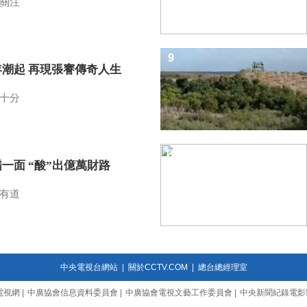
關注
9
年潮起 再現張謇傳奇人生
十分
10
一面 “酸”出億萬財路
有道
中央電視台網站
|
關於CCTV.COM
|
總台總經理室
電視網
|
中廣協會信息資料委員會
|
中廣協會電視文藝工作委員會
|
中央新聞紀錄電影