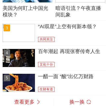
美国为何盯上中国光
暗语引流？午夜直播
模块？
间乱象
“AI双星”上空有何新本领？
3
共同关注
百年潮起 再现张謇传奇人生
4
文化十分
一醋一面 “酸”出亿万财路
5
生财有道
查看更多
换一换