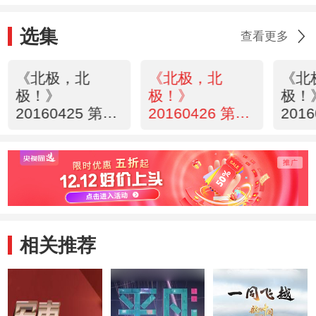
选集
查看更多
《北极，北
《北极，北
《北
极！》
极！》
极！
20160425 第四
20160426 第五
201
集 冰封宝藏
集 航道破冰
集 
相关推荐