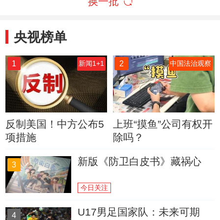
换一批
央视榜单
1
2
新闻1+1
中国法治观察
反制美国！中方公布5
上班“摸鱼”公司有权开
项措施
除吗？
新版《防卫白皮书》藏祸心
3
今日关注
U17男足国家队：未来可期
4