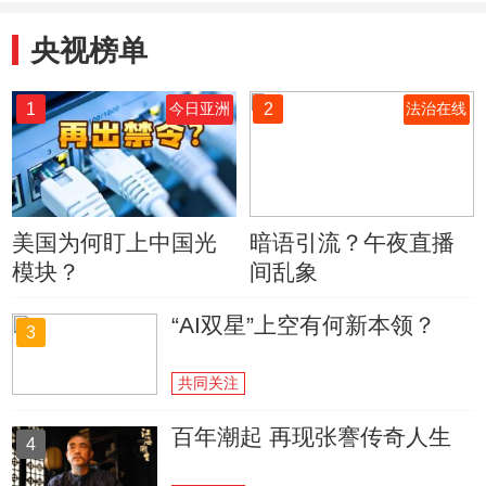
央视榜单
1
2
今日亚洲
法治在线
美国为何盯上中国光
暗语引流？午夜直播
模块？
间乱象
“AI双星”上空有何新本领？
3
共同关注
百年潮起 再现张謇传奇人生
4