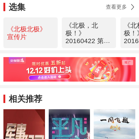
选集
查看更多
《北极，北
《北
《北极北极》
极！》
极！
宣传片
20160422 第一
201
集 一路向北
集 
相关推荐