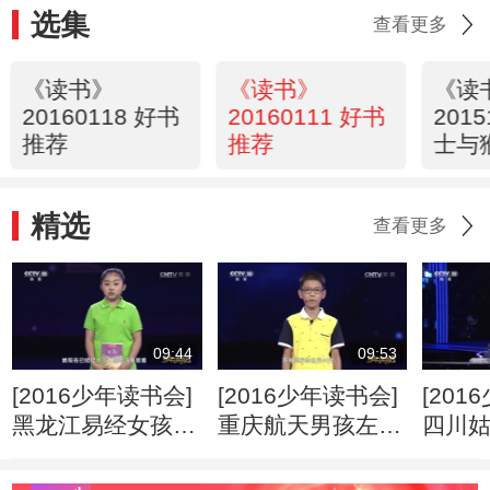
选集
查看更多
《读书》
《读书》
《读
20160118 好书
20160111 好书
201
推荐
推荐
士与
接触
精选
查看更多
09:44
09:53
[2016少年读书会]
[2016少年读书会]
[201
黑龙江易经女孩张
重庆航天男孩左博
四川
佳琦演讲《宋词》
文演讲《翩翩神舟
讲《
我领航》
选》