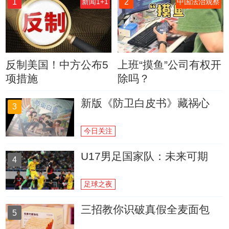
1
2
新闻1+1
中国法治观察
反制美国！中方公布5
上班“摸鱼”公司有权开
项措施
除吗？
新版《防卫白皮书》藏祸心
3
今日关注
U17男足国家队：未来可期
4
足球之夜
三招教你识破真假全麦面包
5