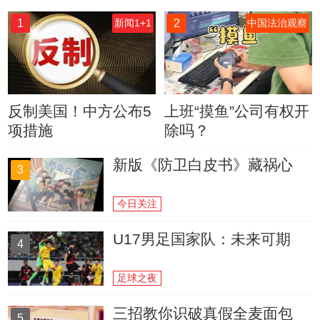
1
2
新闻1+1
中国法治观察
反制美国！中方公布5
上班“摸鱼”公司有权开
项措施
除吗？
新版《防卫白皮书》藏祸心
3
今日关注
U17男足国家队：未来可期
4
足球之夜
三招教你识破真假全麦面包
5