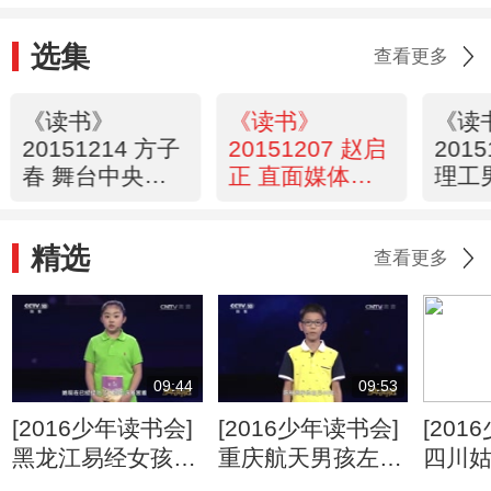
选集
查看更多
《读书》
《读书》
《读
20151214 方子
20151207 赵启
201
春 舞台中央的
正 直面媒体二
理工
那些角儿们
十年
故事
精选
查看更多
09:44
09:53
[2016少年读书会]
[2016少年读书会]
[201
黑龙江易经女孩张
重庆航天男孩左博
四川
佳琦演讲《宋词》
文演讲《翩翩神舟
讲《