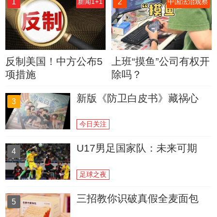
1
2
新闻1+1
中国法治观察
反制美国！中方公布5
上班“摸鱼”公司有权开
项措施
除吗？
新版《防卫白皮书》藏祸心
3
今日关注
U17男足国家队：未来可期
4
足球之夜
三招教你识破真假全麦面包
5