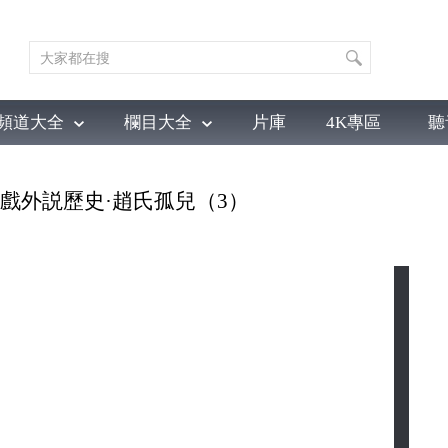
頻道大全
欄目大全
片庫
4K專區
聽
育
電影
國防軍事
電視劇
紀錄
科教
戲曲
社會與法
少
戲裏戲外説歷史·趙氏孤兒（3）