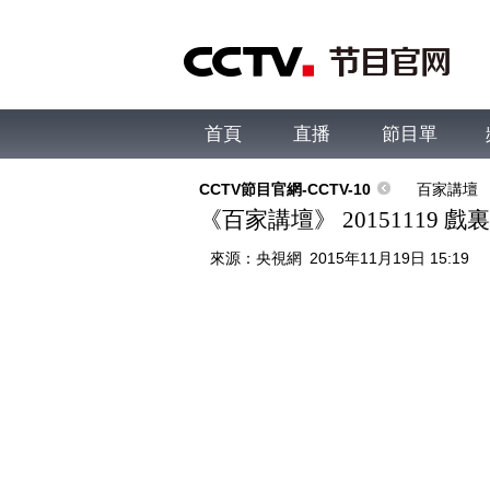
首頁
直播
節目單
綜合
新聞
財經
綜藝
中文國際
體
CCTV節目官網-CCTV-10
百家講壇
《百家講壇》 20151119 
來源：
央視網
2015年11月19日 15:19