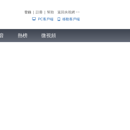
登錄
|
註冊
|
幫助
返回央視網
>>
PC客戶端
移動客戶端
音
熱榜
微視頻
兒
音樂
體育賽事
農業農村