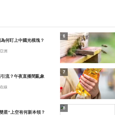
6
國為何盯上中國光模塊？
亞洲
7
語引流？午夜直播間亂象
在線
8
I雙星”上空有何新本領？