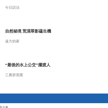
2015-07-14 00:25:18
今日説法
《读书》 20150706 《优
质教育：儿童电视的理论
与实践》
自然秘境 荒漠翠影蘊生機
2015-07-07 00:16:12
遠方的家
《读书》 20150629 刘阳
谁收藏了圆明园
2015-06-30 04:33:16
“最後的水上公交”擺渡人
《读书》 20150615 大师
丰子恺的缘缘世界
三農群英匯
2015-06-16 00:02:19
《读书》 20150608 叶嘉
莹的诗词人生
製片廠