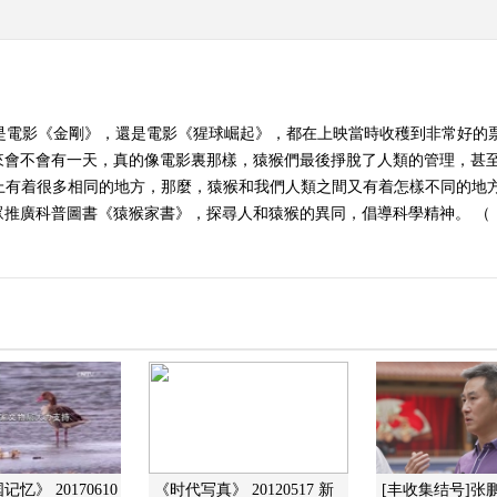
論是電影《金剛》，還是電影《猩球崛起》，都在上映當時收穫到非常好的
來會不會有一天，真的像電影裏那樣，猿猴們最後掙脫了人類的管理，甚
A上有着很多相同的地方，那麼，猿猴和我們人類之間又有着怎樣不同的地
廣科普圖書《猿猴家書》，探尋人和猿猴的異同，倡導科學精神。 （《讀書
记忆》 20170610
《时代写真》 20120517 新
[丰收集结号]张