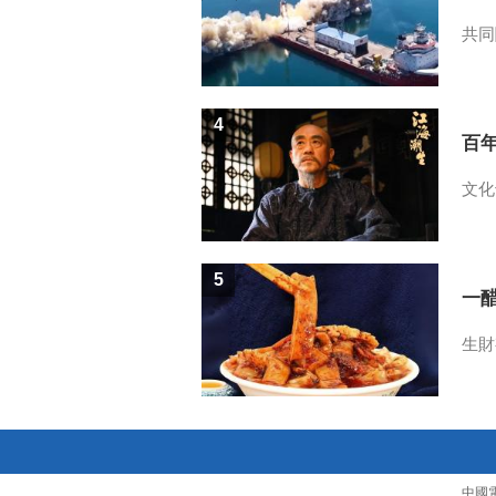
共同
4
百
文化
5
一醋
生財
中國