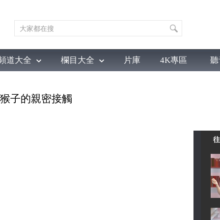
頻道大全
欄目大全
片庫
4K專區
聽
育
電影
國防軍事
電視劇
紀錄
科教
戲曲
社會與法
少
士與猴子的親密接觸
往