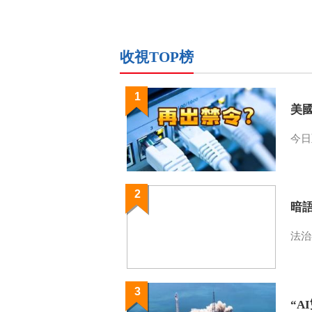
收視TOP榜
1
美
今日
2
暗
法治
3
“A