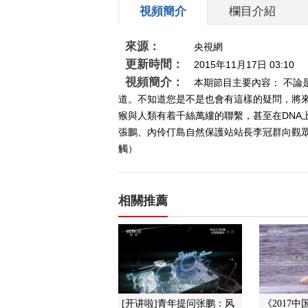
視頻簡介
欄目介紹
來源：
央視網
更新時間：
2015年11月17日 03:10
視頻簡介：
本期節目主要內容： 不
道。不知道您是不是也會有這樣的疑問，將
猴與人類有着千絲萬縷的聯繫，甚至在DN
張鵬、內伶仃島自然保護站站長李冠群向觀眾推
觸）
相關推薦
[开讲啦]青年提问张鹏：风
《2017中国