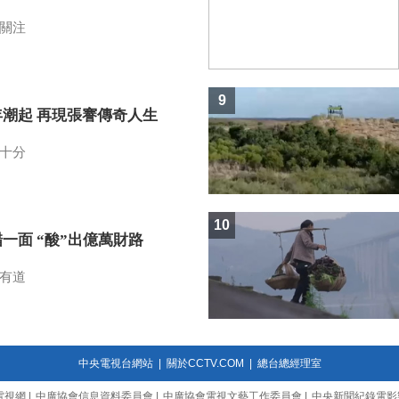
關注
9
年潮起 再現張謇傳奇人生
十分
10
一面 “酸”出億萬財路
有道
中央電視台網站
|
關於CCTV.COM
|
總台總經理室
電視網
|
中廣協會信息資料委員會
|
中廣協會電視文藝工作委員會
|
中央新聞紀錄電影