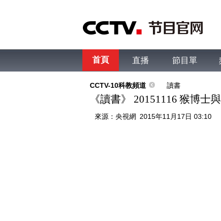
首頁
直播
節目單
綜合
新聞
財經
綜藝
中文國際
體
CCTV-10科教頻道
讀書
《讀書》 20151116 猴博
來源：
央視網
2015年11月17日 03:10