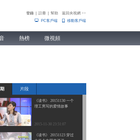
养儿
登錄
|
註冊
|
幫助
返回央視網
>>
PC客戶端
移動客戶端
2015-12-22 00:39:07
《读书》 20151214 方子
音
熱榜
春 舞台中央的那些角儿
微視頻
们
兒
音樂
體育賽事
農業農村
2015-12-14 23:55:06
《读书》 20151207 赵启
正 直面媒体二十年
期
片段
2015-12-07 23:58:14
《读书》 20151130 一个
理工男写的爱情故事
2015-11-30 23:51:07
《读书》 20151123 穿过