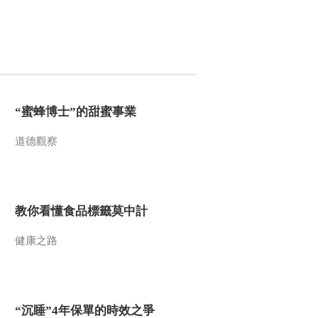
2015-08-18 02:22:12
《2015我的一本课外书》
20150810
2015-08-11 00:29:17
“蜜蜂博士”的甜蜜事業
《读书》 20150727 一拳
道德觀察
一世界 《太极拳谱》
2015-07-28 00:54:13
《读书》 20150720 檀岛
教你看懂食品標籤莫中計
花事：夏威夷植物日记
健康之路
2015-07-21 00:03:13
《读书》 20150713 崔玉
涛谈自然养育
“沉睡”4年保單的時效之爭