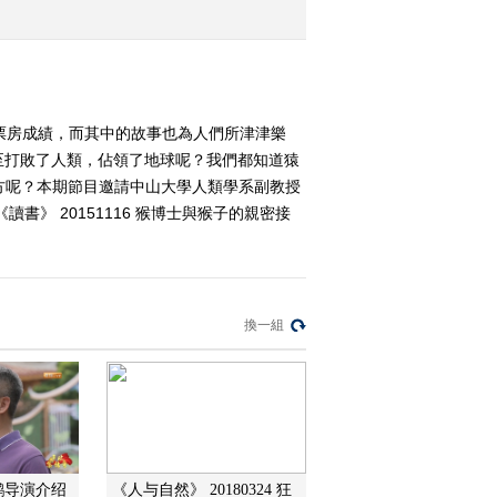
2015-10-27 00:00:16
《读书》 20151012 余戈
《1944：腾冲之围》
票房成績，而其中的故事也為人們所津津樂
至打敗了人類，佔領了地球呢？我們都知道猿
2015-10-12 23:55:15
方呢？本期節目邀請中山大學人類學系副教授
》 20151116 猴博士與猴子的親密接
《2015我的一本课外书》
20150922 总决赛
2015-09-23 01:08:17
換一組
《2015我的一本课外书》
20150921
2015-09-22 00:02:09
《2015我的一本课外书》
20150914
鹏导演介绍
《人与自然》 20180324 狂