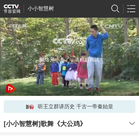
小小智慧树
网络开小差了，请稍后再试
听王立群讲历史 千古一帝秦始皇
[小小智慧树]歌舞《大公鸡》