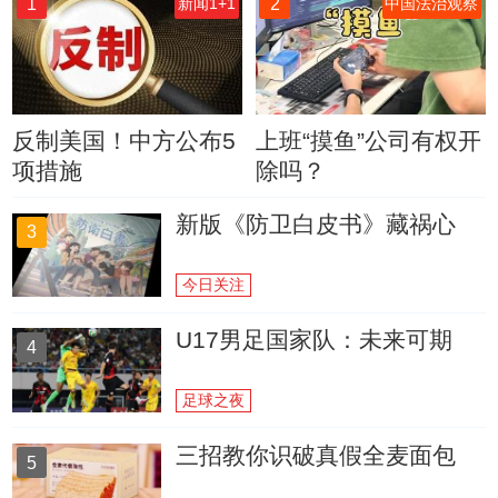
1
2
新闻1+1
中国法治观察
反制美国！中方公布5
上班“摸鱼”公司有权开
项措施
除吗？
新版《防卫白皮书》藏祸心
3
今日关注
U17男足国家队：未来可期
4
足球之夜
三招教你识破真假全麦面包
5