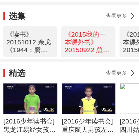
选集
查看更多
《读书》
《2015我的一
《20
20151012 余戈
本课外书》
本课
《1944：腾冲
20150922 总决
2015
之围》
赛
精选
查看更多
09:44
09:53
[2016少年读书会]
[2016少年读书会]
[201
黑龙江易经女孩张
重庆航天男孩左博
四川
佳琦演讲《宋词》
文演讲《翩翩神舟
讲《