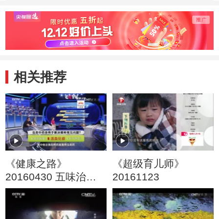
我领航》
选》
相关推荐
《健康之路》
《超级育儿师》
20160430 五味治病
20161123
也致病（二）