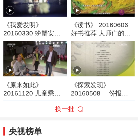
《我爱发明》
《读书》 20160606
20160330 螃蟹安家
好书推荐 大师们的传
记
记
《原来如此》
《探索发现》
20161120 儿童乘车
20160508 一份报纸
需谨慎
的抗战（六）日本投
换一批
降矣
央视榜单