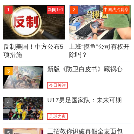
1
2
新闻1+1
中国法治观察
反制美国！中方公布5
上班“摸鱼”公司有权开
项措施
除吗？
新版《防卫白皮书》藏祸心
3
今日关注
U17男足国家队：未来可期
4
足球之夜
三招教你识破真假全麦面包
5