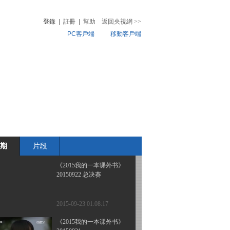
如何让孩子爱上博物馆
登錄
|
註冊
|
幫助
返回央視網
>>
PC客戶端
移動客戶端
2015-11-03 01:08:16
《读书》 20151026 一个
音
熱榜
你不知道的孔子
微視頻
兒
音樂
體育賽事
農業農村
2015-10-27 00:00:16
《读书》 20151012 余戈
《1944：腾冲之围》
期
片段
2015-10-12 23:55:15
《2015我的一本课外书》
20150922 总决赛
2015-09-23 01:08:17
《2015我的一本课外书》