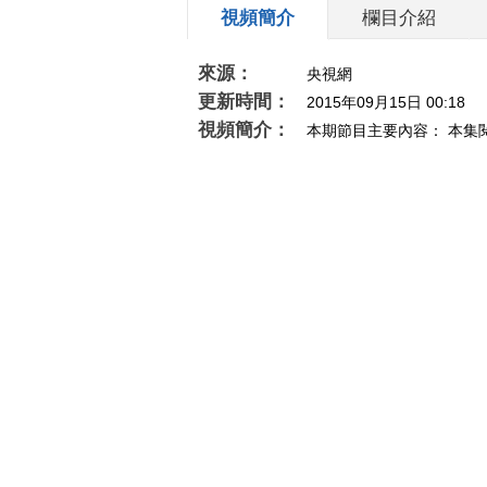
視頻簡介
欄目介紹
來源：
央視網
更新時間：
2015年09月15日 00:18
視頻簡介：
本期節目主要內容： 本集
隻獵雕的遭遇》、蒙澤沁《邁克爾喬丹與他的
書》 20150914）
相關推薦
《创新进行时》 20240819
[开讲啦]
跨江入海的“钢铁长
留”
龙”（二）