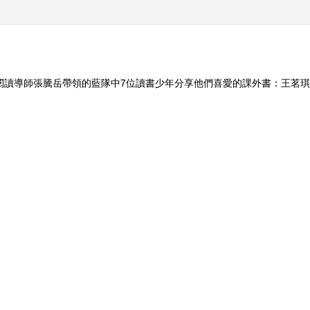
閱讀導師張騰岳帶領的藍隊中7位讀書少年分享他們喜愛的課外書：王茗
時代》、楊力銘的《地圖》、牛雯睿《復活》、黃子婷《梁》。 最終，楊力
小V课堂：“视觉暂
《军事科技》 20190918 加
《解码科技史》 20
特林机枪的前世今生
转动自由之轮