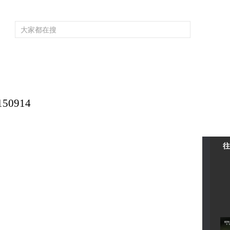
頻道大全
欄目大全
片庫
4K專區
聽
育
電影
國防軍事
電視劇
紀錄
科教
戲曲
社會與法
少
50914
往