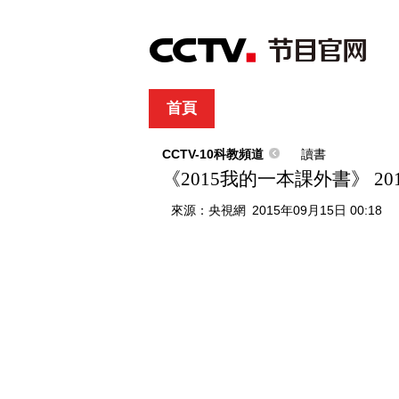
首頁
直播
節目單
綜合
新聞
財經
綜藝
中文國際
體
CCTV-10科教頻道
讀書
《2015我的一本課外書》 201
來源：
央視網
2015年09月15日 00:18