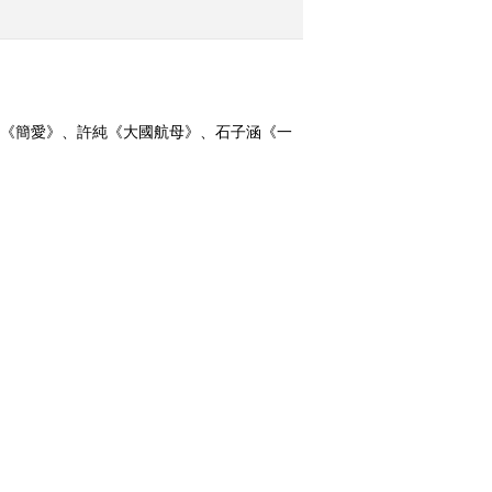
2015-08-25 00:03:10
《2015我的一本课外书》
20150817
琪《簡愛》、許純《大國航母》、石子涵《一
銘進入總決賽。 （《2015我的一本課外
2015-08-18 02:22:12
《2015我的一本课外书》
20150810
換一組
2015-08-11 00:29:17
《读书》 20150727 一拳
一世界 《太极拳谱》
2015-07-28 00:54:13
201007
《原来如此》 20160522 被
困电梯
《读书》 20150720 檀岛
花事：夏威夷植物日记