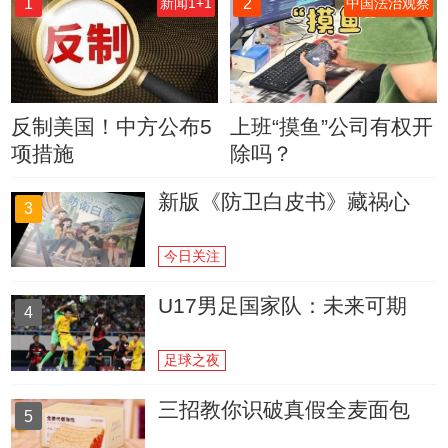
1
2
新闻1+1
中国法治观察
反制美国！中方公布5
上班“摸鱼”公司有权开
项措施
除吗？
新版《防卫白皮书》藏祸心
3
今日关注
U17男足国家队：未来可期
4
足球之夜
三招教你识破真假全麦面包
5