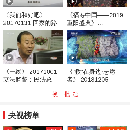
《我们和好吧》
《福寿中国——2019
20170131 回家的路
重阳盛典》
20191007
《一线》 20171001
《“救”在身边·志愿
立法监督：民法总则
者》 20181205
的“中国方案”
换一批
央视榜单