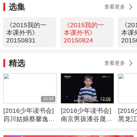
选集
查看更多
《2015我的一
《2015我的一
《20
本课外书》
本课外书》
本课
20150831
20150824
2015
精选
查看更多
10:55
12:05
[2016少年读书会]
[2016少年读书会]
[201
四川姑娘蔡馨逸演
南京男孩潘谷晟演
黑龙
讲《林清玄散文精
讲《图解第二次世
演讲
选》
界大战》