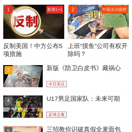
1
2
新闻1+1
中国法治观察
反制美国！中方公布5
上班“摸鱼”公司有权开
项措施
除吗？
新版《防卫白皮书》藏祸心
3
今日关注
U17男足国家队：未来可期
4
足球之夜
三招教你识破真假全麦面包
5