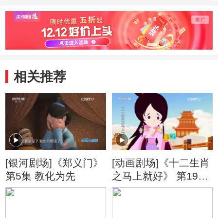
木雕的制作环节
塑模的过程
如何
后的
相关推荐
[银河剧场]《郑义门》
[动画剧场]《十二生肖
第5集 教化为先
之马上就好》 第19集
能量宝葫芦