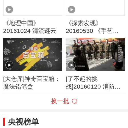
《地理中国》
《探索发现》
20161024 清流谜云
20160530 《手艺》
第六季之《上党堆
锦》
[大仓库]神奇百宝箱：
[了不起的挑
魔法铅笔盒
战]20160120 消防部
队餐前例行活动 跑调
换一批
歌王“集体出没”
央视榜单