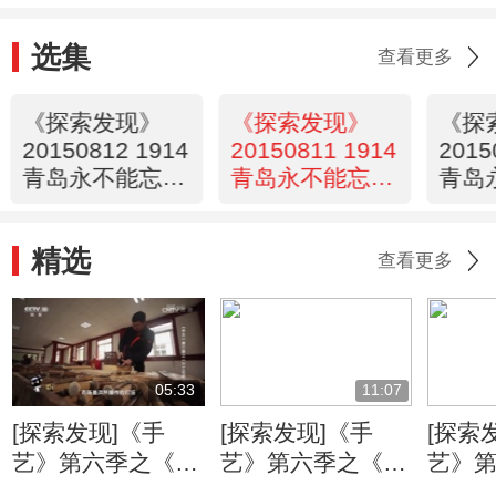
选集
查看更多
《探索发现》
《探索发现》
《探
20150812 1914
20150811 1914
2015
青岛永不能忘
青岛永不能忘
青岛
第四集 浴血重
第三集 趁火打
第二
光
劫
印
精选
查看更多
05:33
11:07
[探索发现]《手
[探索发现]《手
[探索
艺》第六季之《万
艺》第六季之《姑
艺》
工花轿》：朱金漆
苏铜艺》 失蜡法
苏铜艺