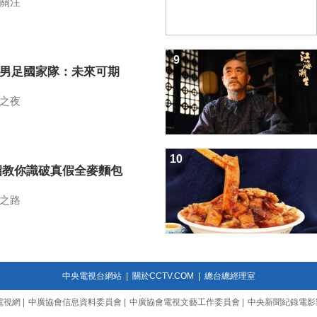
關注
9
7男足國家隊：未來可期
之夜
10
招教你識破真假全麥麵包
之路
中央電視台網站
|
關於CCTV.COM
|
總台總經理室
電視網
|
中廣協會信息資料委員會
|
中廣協會電視文藝工作委員會
|
中央新聞紀錄電影