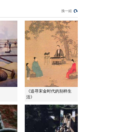
《再探三星堆》首次
尝试3D打印修复文物
換一組
00:01:24
《再探三星堆》复制
品出炉
00:02:11
《再探三星堆》最高
大的青铜器
00:01:24
《再探三星堆》鱼凫
王的神话
00:00:19
《追寻宋金时代的别样生
《再探三星堆》三星
活》
堆古城的洪积层
00:01:46
《再探三星堆》大胆
猜测三星堆与金沙的
联系
00:02:44