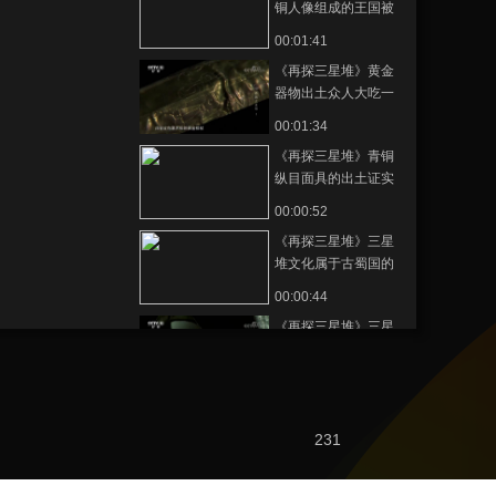
铜人像组成的王国被
挖掘
00:01:41
《再探三星堆》黄金
器物出土众人大吃一
惊
00:01:34
《再探三星堆》青铜
纵目面具的出土证实
古蜀国的存在
00:00:52
《再探三星堆》三星
堆文化属于古蜀国的
有力证据
00:00:44
《再探三星堆》三星
堆博物馆国宝之一
——青铜大立人像
00:02:06
《再探三星堆》三星
堆祭祀坑出土大量象
231
牙
00:01:59