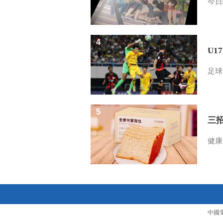
今日
4
U1
足球
5
三
健康
中國