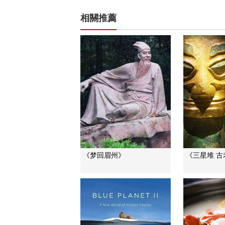
相關推薦
《梦回眉州》
《三星堆 