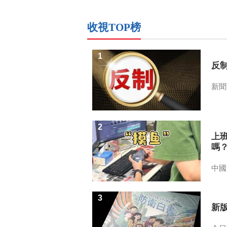
收視TOP榜
1
反
新聞
2
上
嗎
中國
3
新