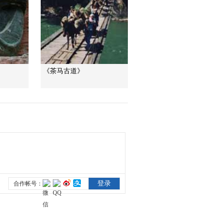
熱播榜
反制美國！中方公佈5
項措施
新聞1+1
上班“摸魚”公司有權開
《茶马古道》
除嗎？
中國法治觀察
新版《防衛白皮書》
藏禍心
今日關注
U17男足國家隊：未
來可期
足球之夜
三招教你識破真假全
麥麵包
健康之路
美國為何盯上中國光