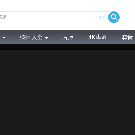
熱榜
全
欄目大全
片庫
4K專區
聽音