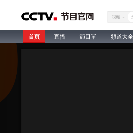
視頻
首頁
直播
節目單
頻道大