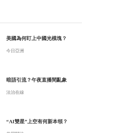
模塊？
今日亞洲
暗語引流？午夜直播
間亂象
法治在線
美國為何盯上中國光模塊？
“AI雙星”上空有何新本
領？
今日亞洲
共同關注
百年潮起 再現張謇傳
奇人生
暗語引流？午夜直播間亂象
文化十分
一醋一面 “酸”出億萬
法治在線
財路
生財有道
“AI雙星”上空有何新本領？