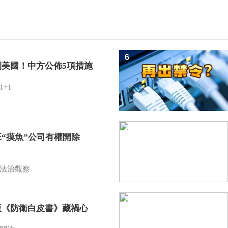
6
制美國！中方公佈5項措施
1+1
7
班“摸魚”公司有權開除
？
法治觀察
8
版《防衛白皮書》藏禍心