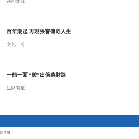
共同關注
百年潮起 再現張謇傳奇人生
文化十分
一醋一面 “酸”出億萬財路
生財有道
製片廠