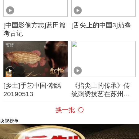
[中国影像方志]蓝田篇
[舌尖上的中国3]茄鲞
考古记
[乡土]手艺中国·潮绣
《指尖上的传承》传
20190513
统刺绣技艺在苏州的
传承
换一批
央视榜单