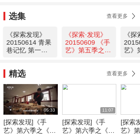
选集
查看更多
《探索发现》
《探索·发现》
《探
20150614 青果
20150609 《手
201
巷记忆 第一集
艺》第五季之
艺》
非常之人
《姑苏折扇》
《小
精选
查看更多
05:33
11:07
[探索发现]《手
[探索发现]《手
[探索
艺》第六季之《万
艺》第六季之《姑
艺》
工花轿》：朱金漆
苏铜艺》 失蜡法
苏铜艺