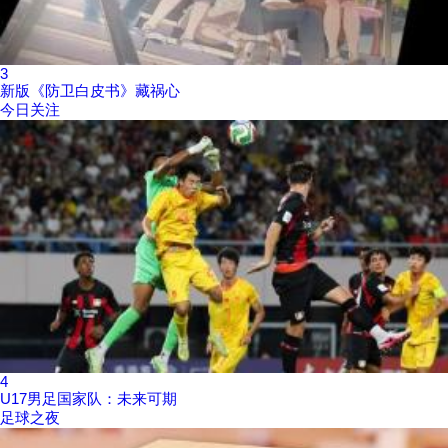
3
新版《防卫白皮书》藏祸心
今日关注
4
U17男足国家队：未来可期
足球之夜