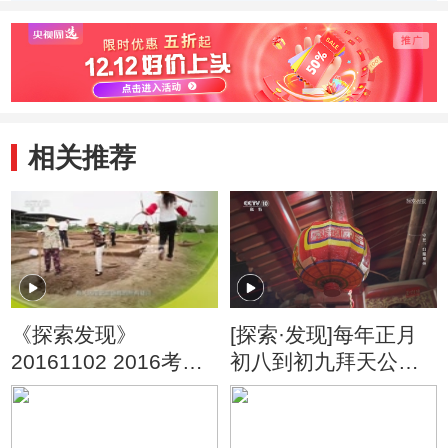
木雕的制作环节
塑模的过程
如何
后的
相关推荐
《探索发现》
[探索·发现]每年正月
20161102 2016考古
初八到初九拜天公是
进行时（二）上古谜
闽南人必须做的事
城石家河