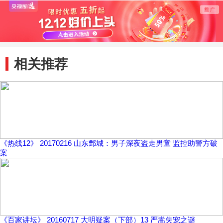
相关推荐
《热线12》 20170216 山东鄄城：男子深夜盗走男童 监控助警方破
案
《百家讲坛》 20160717 大明疑案（下部）13 严嵩失宠之谜