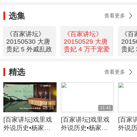
选集
查看更多
《百家讲坛》
《百家讲坛》
《百
20150530 大唐
20150529 大唐
201
贵妃 5 外戚乱政
贵妃 4 万千宠爱
贵妃 
精选
查看更多
05:16
11:41
[百家讲坛]戏里戏
[百家讲坛]戏里戏
[百家
外说历史•杨家将
外说历史•杨家将
外说历
六郎的儿子都有谁
六郎与寇准的交情
名将