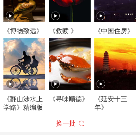
《博物致远》
《救赎 》
《中国住房》
《翻山涉水上
《寻味顺德》
《延安十三
学路》精编版
年》
换一批