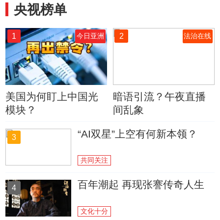
央视榜单
1
2
今日亚洲
法治在线
美国为何盯上中国光
暗语引流？午夜直播
模块？
间乱象
“AI双星”上空有何新本领？
3
共同关注
百年潮起 再现张謇传奇人生
4
文化十分