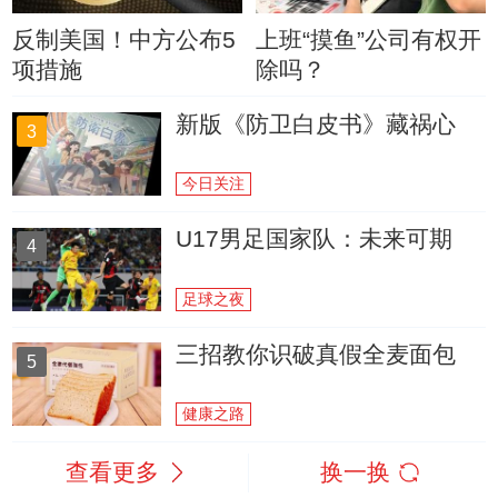
反制美国！中方公布5
上班“摸鱼”公司有权开
项措施
除吗？
新版《防卫白皮书》藏祸心
3
今日关注
U17男足国家队：未来可期
4
足球之夜
三招教你识破真假全麦面包
5
健康之路
查看更多
换一换