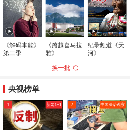
《解码本能》
《跨越喜马拉
纪录频道《天
第二季
雅》
河》
换一批
央视榜单
1
2
新闻1+1
中国法治观察