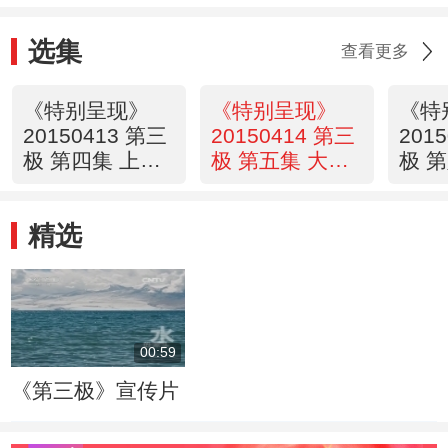
选集
查看更多
《特别呈现》
《特别呈现》
《特
20150413 第三
20150414 第三
201
极 第四集 上善
极 第五集 大山
极 
之水
儿女
相遇
精选
00:59
《第三极》宣传片