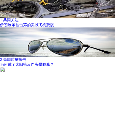
1
共同关注
伊朗展示被击落的美以飞机残骸
2
每周质量报告
为何戴了太阳镜反而头晕眼胀？