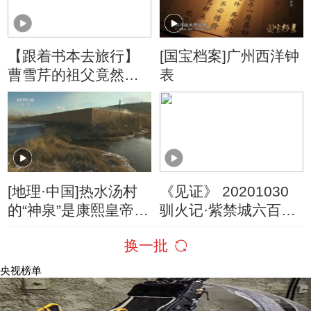
【跟着书本去旅行】
[国宝档案]广州西洋钟
曹雪芹的祖父竟然曾
表
是康熙皇帝的“密探”？
[地理·中国]热水汤村
《见证》 20201030
的“神泉”是康熙皇帝所
驯火记·紫禁城六百年
封的
（三）
换一批
央视榜单