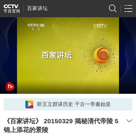
百家讲坛
听王立群讲历史 千古一帝秦始皇
《百家讲坛》 20150329 揭秘清代帝陵 5
锦上添花的景陵