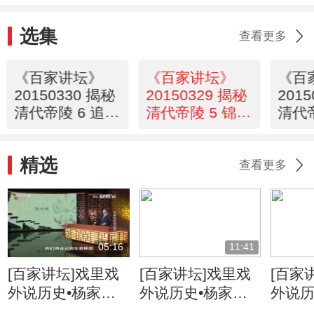
选集
查看更多
《百家讲坛》
《百家讲坛》
《百
20150330 揭秘
20150329 揭秘
201
清代帝陵 6 追求
清代帝陵 5 锦上
清代帝
完美的泰陵
添花的景陵
的典
精选
查看更多
05:16
11:41
[百家讲坛]戏里戏
[百家讲坛]戏里戏
[百家
外说历史•杨家将
外说历史•杨家将
外说历
六郎的儿子都有谁
六郎与寇准的交情
名将