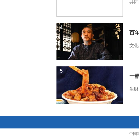
共同
4
百
文化
5
一醋
生財
中國