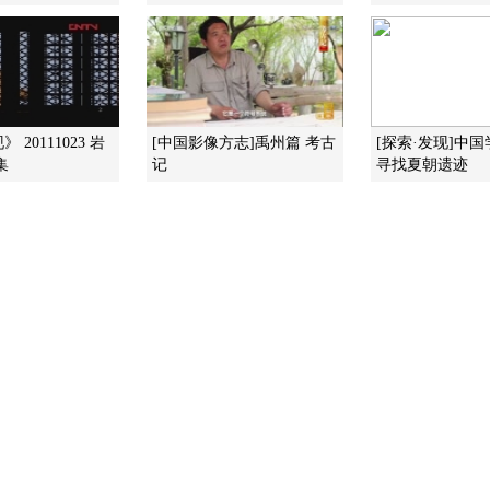
 20111023 岩
[中国影像方志]禹州篇 考古
[探索·发现]中
集
记
寻找夏朝遗迹