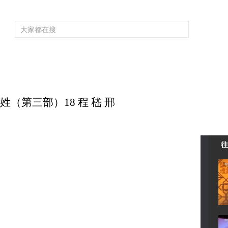
頻道大全
欄目大全
片庫
4K專區
聽
育
電影
國防軍事
電視劇
紀錄
科教
戲曲
社會與法
少
家姓（第三部）18 程 嵇 邢
往