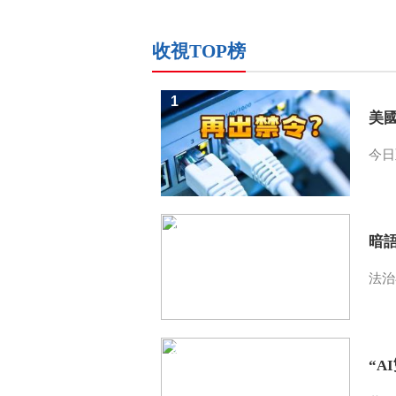
收視TOP榜
1
美
今日
2
暗
法治
3
“A