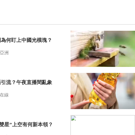
6
國為何盯上中國光模塊？
亞洲
7
語引流？午夜直播間亂象
在線
8
I雙星”上空有何新本領？