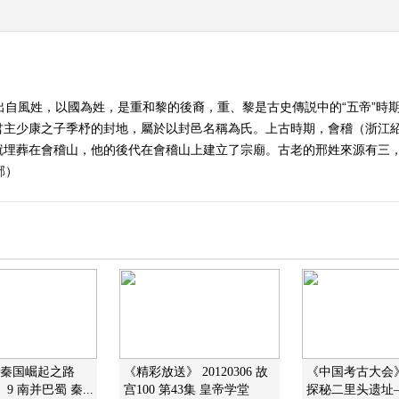
出自風姓，以國為姓，是重和黎的後裔，重、黎是古史傳説中的“五帝”時
君主少康之子季杼的封地，屬於以封邑名稱為氏。上古時期，會稽（浙江
就埋葬在會稽山，他的後代在會稽山上建立了宗廟。古老的邢姓來源有三，
邢）
]秦国崛起之路
《精彩放送》 20120306 故
《中国考古大会》 2
9 南并巴蜀 秦...
宫100 第43集 皇帝学堂
探秘二里头遗址—