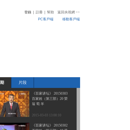
大唐巾帼传奇 3 日常生活
中的武则天
登錄
|
註冊
|
幫助
返回央視網
>>
PC客戶端
移動客戶端
2015-03-06 14:15:16
《百家讲坛》 20150305
音
熱榜
大唐巾帼传奇 2 太平公主
微視頻
眼中的世界
兒
音樂
體育賽事
農業農村
2015-03-05 14:09:09
《百家讲坛》 20150304
大唐巾帼传奇 1 母仪天下
之长孙皇后
期
片段
2015-03-04 15:27:14
《百家讲坛》 20150303
百家姓（第三部）20 荣
翁 荀 羊
2015-03-03 13:00:10
《百家讲坛》 20150302