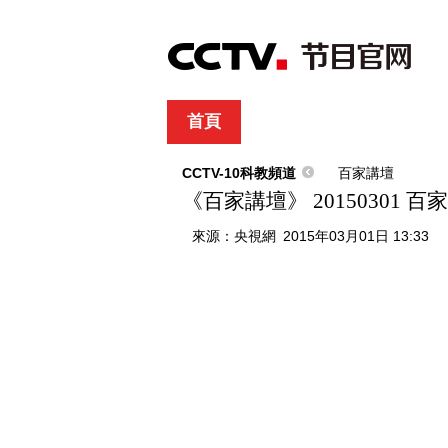
首頁
直播
節目單
綜合
新聞
財經
綜藝
中文國際
體
CCTV-10科教頻道
百家講壇
《百家講壇》 20150301 百
來源：
央視網
2015年03月01日 13:33