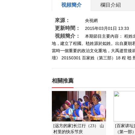
視頻簡介
欄目介紹
來源：
央視網
更新時間：
2015年03月01日 13:33
視頻簡介：
本期節目主要內容： 程姓
地，建立了程國。嵇姓源於姒姓。出自夏朝
當時一個重要的政治文化重地，大禹逝世後
壇》 20150301 百家姓（第三部）18 程 嵇 
相關推薦
[远方的家]长江行（23） 山
[百家讲坛
村里的快乐节庆
（第一部） 