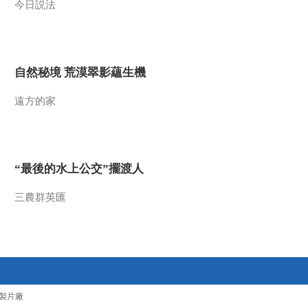
今日説法
2015-02-14 14:28:10
《百家讲坛》 20150213
百家姓（第三部） 2 徐
邱
自然秘境 荒漠翠影蘊生機
2015-02-13 13:31:13
遠方的家
《百家讲坛》 20150212
百家姓（第三部） 1 刁
钟
“最後的水上公交”擺渡人
2015-02-12 13:14:08
《百家讲坛》 20150211
三農群英匯
中国故事·爱国篇 18 邓世
昌
2015-02-11 14:09:13
《百家讲坛》 20150210
中国故事·爱国篇 17 林则
徐
製片廠