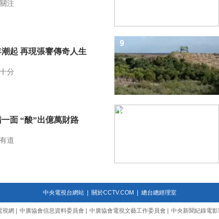
關注
9
年潮起 再現張謇傳奇人生
十分
10
一面 “酸”出億萬財路
有道
中央電視台網站
|
關於CCTV.COM
|
總台總經理室
電視網
|
中廣協會信息資料委員會
|
中廣協會電視文藝工作委員會
|
中央新聞紀錄電影