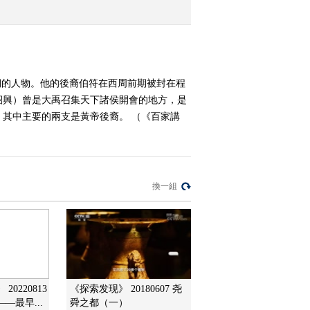
洪 包
2015-02-26 13:43:09
《百家讲坛》 20150224
百家姓（第三部）14 邓
期的人物。他的後裔伯符在西周前期被封在程
郁 单
紹興）曾是大禹召集天下諸侯開會的地方，是
2015-02-25 16:42:12
其中主要的兩支是黃帝後裔。 （《百家講
《百家讲坛》 20150224
百家姓（第三部）13 丁
宣 贲
換一組
2015-02-24 14:27:10
《百家讲坛》 20150223
百家姓（第三部）12 干
解 应 宗
2015-02-23 15:08:13
《百家讲坛》 20150222
0220813
《探索发现》 20180607 尧
百家姓（第三部）11 房
—最早...
舜之都（一）