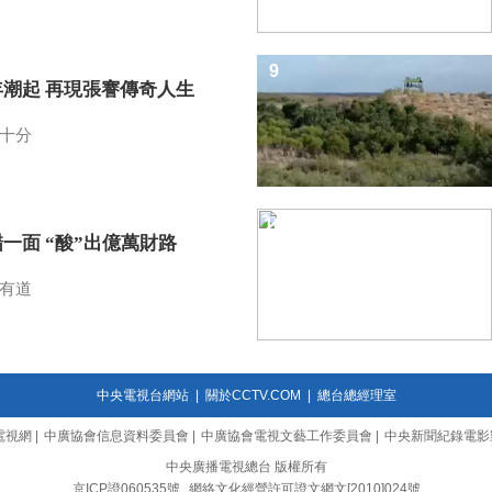
9
年潮起 再現張謇傳奇人生
十分
10
一面 “酸”出億萬財路
有道
中央電視台網站
|
關於CCTV.COM
|
總台總經理室
電視網
|
中廣協會信息資料委員會
|
中廣協會電視文藝工作委員會
|
中央新聞紀錄電影
中央廣播電視總台 版權所有
京ICP證060535號
網絡文化經營許可證文網文[2010]024號