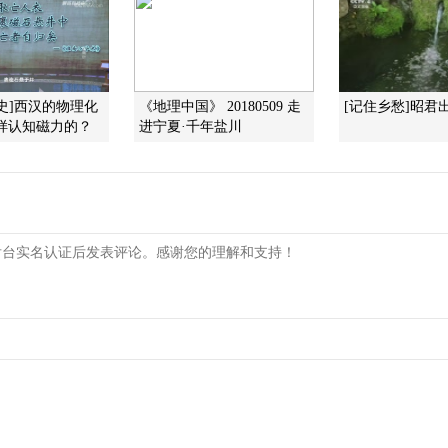
史]西汉的物理化
《地理中国》 20180509 走
[记住乡愁]昭君
样认知磁力的？
进宁夏·千年盐川