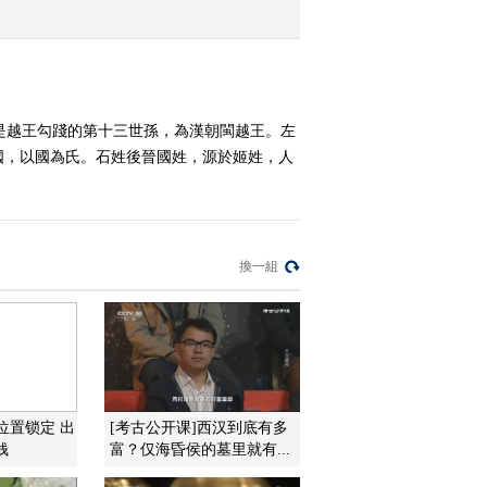
宣 贲
2015-02-24 14:27:10
《百家讲坛》 20150223
百家姓（第三部）12 干
是越王勾踐的第十三世孫，為漢朝閩越王。左
解 应 宗
國，以國為氏。石姓後晉國姓，源於姬姓，人
2015-02-23 15:08:13
《百家讲坛》 20150222
百家姓（第三部）11 房
裘 缪
換一組
2015-02-22 14:11:13
《百家讲坛》 20150221
百家姓（第三部）10 卢
莫 经
2015-02-21 14:27:10
位置锁定 出
[考古公开课]西汉到底有多
钱
富？仅海昏侯的墓里就有...
《百家讲坛》 20150220
百家姓（第三部）9 昝 管