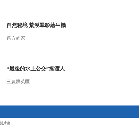
2015-02-12 13:14:08
《百家讲坛》 20150211
自然秘境 荒漠翠影蘊生機
中国故事·爱国篇 18 邓世
昌
遠方的家
2015-02-11 14:09:13
《百家讲坛》 20150210
中国故事·爱国篇 17 林则
徐
“最後的水上公交”擺渡人
2015-02-10 13:49:09
三農群英匯
《百家讲坛》 20150209
中国故事·爱国篇 16 袁崇
焕
2015-02-09 13:16:12
《百家讲坛》 20150208
製片廠
中国故事·爱国篇 15 郑成
功