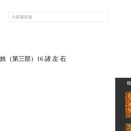
頻道大全
欄目大全
片庫
4K專區
聽
育
電影
國防軍事
電視劇
紀錄
科教
戲曲
社會與法
少
家姓（第三部）16 諸 左 石
往