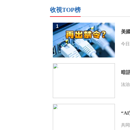
收視TOP榜
1
美
今日
2
暗
法治
3
“A
共同