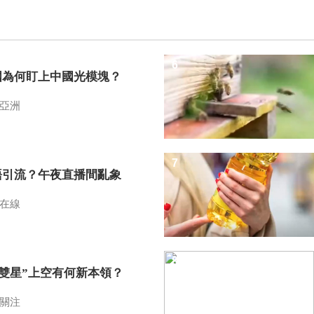
6
國為何盯上中國光模塊？
亞洲
7
語引流？午夜直播間亂象
在線
8
I雙星”上空有何新本領？
關注