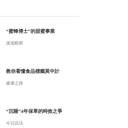
2015-02-16 16:14:14
《百家讲坛》 20150215
百家姓（第三部） 4 夏
蔡
“蜜蜂博士”的甜蜜事業
2015-02-15 14:39:13
道德觀察
《百家讲坛》 20150214
百家姓（第三部） 3 骆
高
教你看懂食品標籤莫中計
2015-02-14 14:28:10
健康之路
《百家讲坛》 20150213
百家姓（第三部） 2 徐
邱
2015-02-13 13:31:13
“沉睡”4年保單的時效之爭
《百家讲坛》 20150212
百家姓（第三部） 1 刁
今日説法
钟