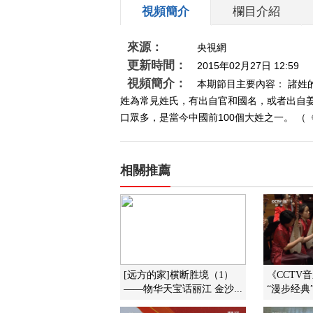
視頻簡介
欄目介紹
來源：
央視網
更新時間：
2015年02月27日 12:59
視頻簡介：
本期節目主要內容： 諸
姓為常見姓氏，有出自官和國名，或者出自
口眾多，是當今中國前100個大姓之一。 （《百家
相關推薦
[远方的家]横断胜境（1）
《CCTV音乐
——物华天宝话丽江 金沙...
“漫步经典”