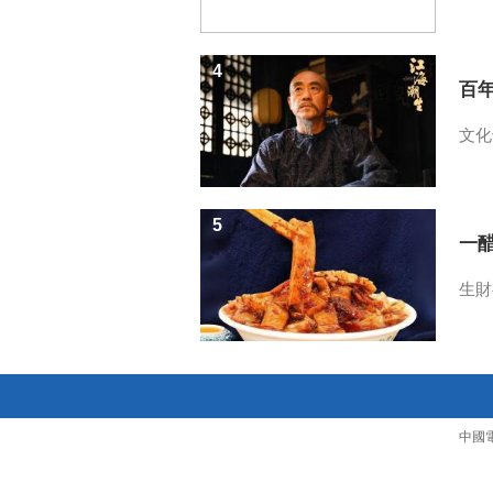
4
百
文化
5
一醋
生財
中國