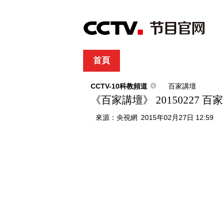
首頁
直播
節目單
綜合
新聞
財經
綜藝
中文國際
體
CCTV-10科教頻道
百家講壇
《百家講壇》 20150227 百
來源：
央視網
2015年02月27日 12:59