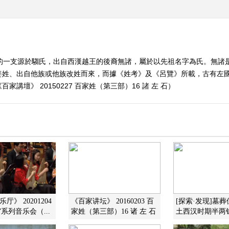
姓的一支源於騶氏，出自西漢越王的後裔無諸，屬於以先祖名字為氏。無諸
姜姓、出自他族或他族改姓而來，而據《姓考》及《呂覽》所載，古有左
講壇》 20150227 百家姓（第三部）16 諸 左 石）
厅》 20201204
《百家讲坛》 20160203 百
[探索·发现]墓葬
系列音乐会（...
家姓（第三部）16 诸 左 石
土西汉时期半两