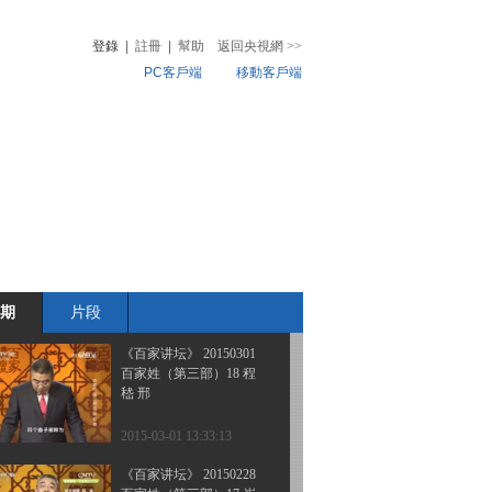
大唐巾帼传奇 1 母仪天下
之长孙皇后
登錄
|
註冊
|
幫助
返回央視網
>>
PC客戶端
移動客戶端
2015-03-04 15:27:14
《百家讲坛》 20150303
音
熱榜
百家姓（第三部）20 荣
微視頻
翁 荀 羊
兒
音樂
體育賽事
農業農村
2015-03-03 13:00:10
《百家讲坛》 20150302
百家姓（第三部）19 滑
裴 陆
期
片段
2015-03-02 12:46:08
《百家讲坛》 20150301
百家姓（第三部）18 程
嵇 邢
2015-03-01 13:33:13
《百家讲坛》 20150228