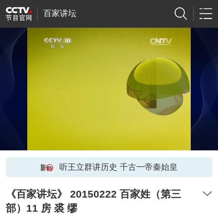
百家讲坛
听王立群讲历史 千古一帝秦始皇
《百家讲坛》 20150222 百家姓（第三
部）11 房 裘 缪