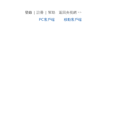
登錄
|
註冊
|
幫助
返回央視網
>>
PC客戶端
移動客戶端
音
熱榜
微視頻
兒
音樂
體育賽事
農業農村