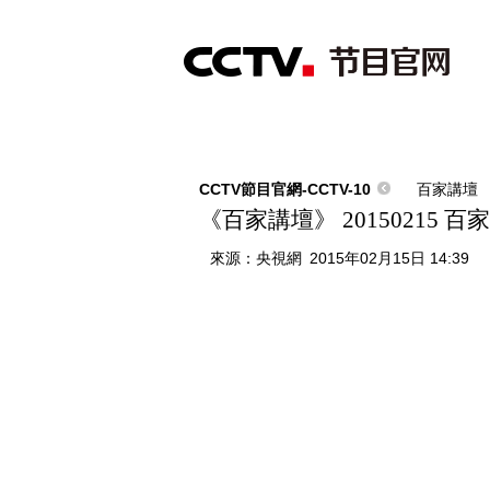
首頁
直播
節目單
綜合
新聞
財經
綜藝
中文國際
體
CCTV節目官網-CCTV-10
百家講壇
《百家講壇》 20150215 百
來源：
央視網
2015年02月15日 14:39