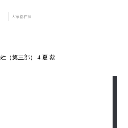
頻道大全
欄目大全
片庫
4K專區
聽
育
電影
國防軍事
電視劇
紀錄
科教
戲曲
社會與法
少
家姓（第三部） 4 夏 蔡