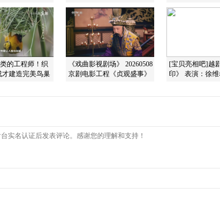
鸟类的工程师！织
《戏曲影视剧场》 20260508
[宝贝亮相吧]越
成才建造完美鸟巢
京剧电影工程《贞观盛事》
印》 表演：徐维