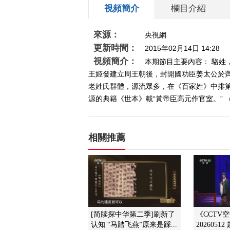
視頻簡介
欄目介紹
來源：
央視網
更新時間：
2015年02月14日 14:28
視頻簡介：
本期節目主要內容： 駱
王姬發建立周王朝後，封開國功臣姜太公於
老姓氏群體，源流眾多，在《百家姓》中排第
源的典籍《世本》載“黃帝臣高元作官室。” （《
相關推薦
[简牍探中华第二季]刷新了
《CCTV
认知 “马踏飞燕”原来是踩...
2026051