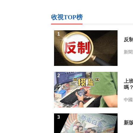
收視TOP榜
1
反
新聞
2
上
嗎
中國
3
新