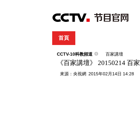
首頁
直播
節目單
綜合
新聞
財經
綜藝
中文國際
體
CCTV-10科教頻道
百家講壇
《百家講壇》 20150214 百
來源：
央視網
2015年02月14日 14:28