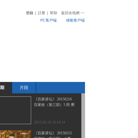
百家姓（第三部）8 支 柯
登錄
|
註冊
|
幫助
返回央視網
>>
PC客戶端
移動客戶端
2015-02-19 14:14:09
《百家讲坛》 20150218
音
熱榜
百家姓（第三部）7 虞 万
微視頻
兒
音樂
體育賽事
農業農村
2015-02-18 13:51:13
《百家讲坛》 20150217
百家姓（第三部）6 胡 凌
霍
期
片段
2015-02-17 13:57:13
《百家讲坛》 20150216
百家姓（第三部）5 田 樊
2015-02-16 16:14:14
《百家讲坛》 20150215