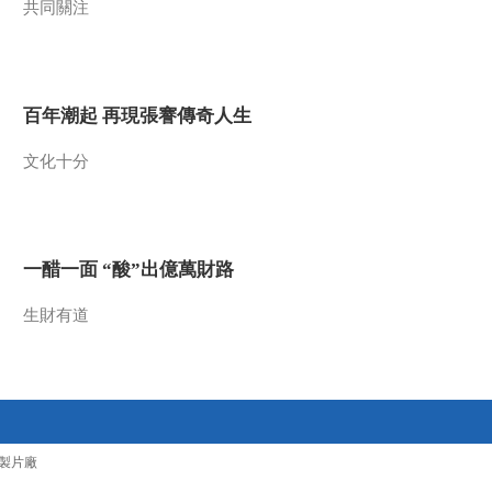
共同關注
2015-01-30 15:32:10
《百家讲坛》 20150129
中国故事·爱国篇 5 杜甫
百年潮起 再現張謇傳奇人生
2015-01-29 15:03:12
文化十分
《百家讲坛》 20150128
中国故事·爱国篇 4 苏武
一醋一面 “酸”出億萬財路
2015-01-28 13:50:10
《百家讲坛》 20150127
生財有道
中国故事·爱国篇 3 霍去
病
2015-01-27 12:50:11
《百家讲坛》 20150126
中国故事·爱国篇 2 卫青
製片廠