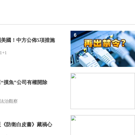
6
制美國！中方公佈5項措施
1+1
7
班“摸魚”公司有權開除
？
法治觀察
8
版《防衛白皮書》藏禍心