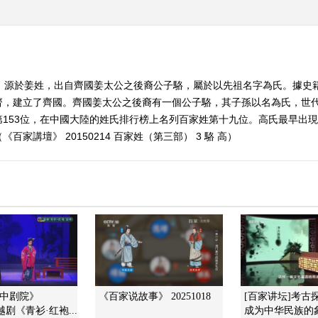
姓，源於姜姓，出自齊國姜太公之後裔公子駱，屬於以先祖名字為氏。據史
齊，建立了齊國。齊國姜太公之後裔有一個公子駱，其子孫以名為氏，世
153位，在中國大陸的姓氏排行榜上名列百家姓第十九位。高氏最早出
百家講壇》 20150214 百家姓（第三部） 3 駱 高）
空中剧院》
《百家说故事》 20251018
[百家讲坛]考古
2 越剧《青衫·红袍...
成为中华民族的