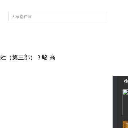
頻道大全
欄目大全
片庫
4K專區
聽
育
電影
國防軍事
電視劇
紀錄
科教
戲曲
社會與法
少
家姓（第三部） 3 駱 高
往