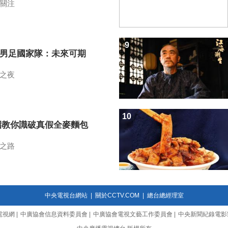
關注
9
7男足國家隊：未來可期
之夜
10
招教你識破真假全麥麵包
之路
中央電視台網站
|
關於CCTV.COM
|
總台總經理室
電視網
|
中廣協會信息資料委員會
|
中廣協會電視文藝工作委員會
|
中央新聞紀錄電影