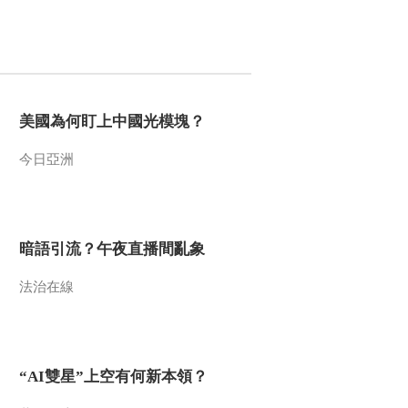
2015-02-03 14:10:12
《百家讲坛》 20150202
中国故事·爱国篇 9 岳飞
美國為何盯上中國光模塊？
2015-02-02 13:29:12
今日亞洲
《百家讲坛》 20150201
中国故事·爱国篇 8 范仲
淹
2015-02-01 16:53:14
暗語引流？午夜直播間亂象
《百家讲坛》 20150131
中国故事·爱国篇 7 郭子
法治在線
仪
2015-01-31 13:15:08
《百家讲坛》 20150130
“AI雙星”上空有何新本領？
中国故事·爱国篇 6 颜真
卿