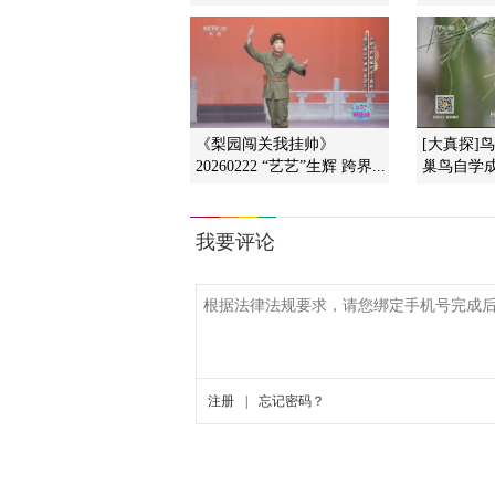
《梨园闯关我挂帅》
[大真探]
20260222 “艺艺”生辉 跨界...
巢鸟自学