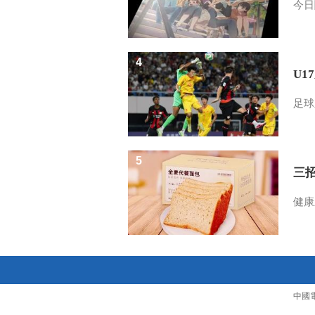
今日
4
U1
足球
5
三
健康
中國