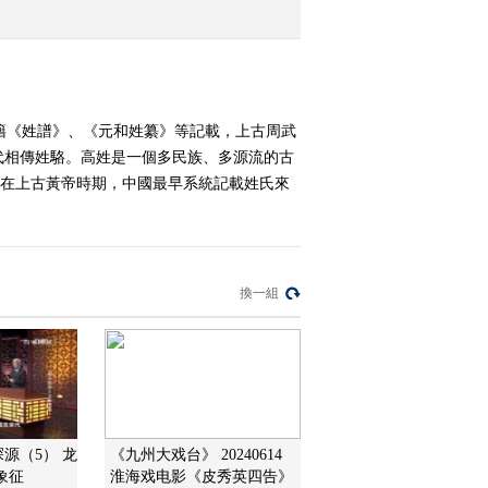
昌
2015-02-11 14:09:13
《百家讲坛》 20150210
中国故事·爱国篇 17 林则
籍《姓譜》、《元和姓纂》等記載，上古周武
徐
代相傳姓駱。高姓是一個多民族、多源流的古
2015-02-10 13:49:09
現在上古黃帝時期，中國最早系統記載姓氏來
《百家讲坛》 20150209
中国故事·爱国篇 16 袁崇
焕
換一組
2015-02-09 13:16:12
《百家讲坛》 20150208
中国故事·爱国篇 15 郑成
功
2015-02-08 13:10:09
《百家讲坛》 20150207
探源（5） 龙
《九州大戏台》 20240614
中国故事·爱国篇 14 戚继
象征
淮海戏电影《皮秀英四告》