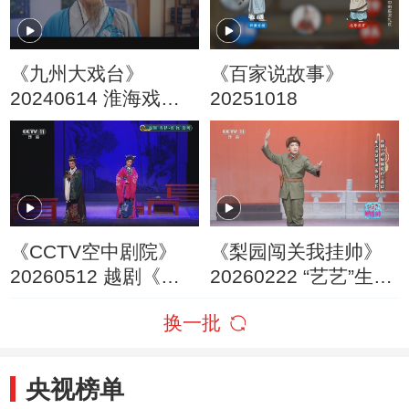
《九州大戏台》
《百家说故事》
20240614 淮海戏电
20251018
影《皮秀英四告》
《CCTV空中剧院》
《梨园闯关我挂帅》
20260512 越剧《青
20260222 “艺艺”生辉
衫·红袍》选场
跨界反串
换一批
央视榜单