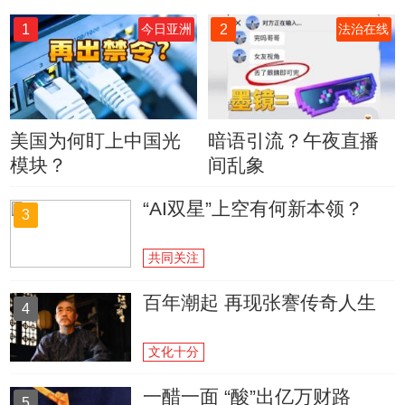
1
2
今日亚洲
法治在线
美国为何盯上中国光
暗语引流？午夜直播
模块？
间乱象
“AI双星”上空有何新本领？
3
共同关注
百年潮起 再现张謇传奇人生
4
文化十分
一醋一面 “酸”出亿万财路
5