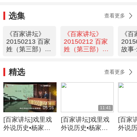
选集
查看更多
《百家讲坛》
《百家讲坛》
《百
20150213 百家
20150212 百家
201
姓（第三部） 2
姓（第三部） 1
故事·
徐 邱
刁 钟
邓世
精选
查看更多
05:16
11:41
[百家讲坛]戏里戏
[百家讲坛]戏里戏
[百家
外说历史•杨家将
外说历史•杨家将
外说历
六郎的儿子都有谁
六郎与寇准的交情
名将