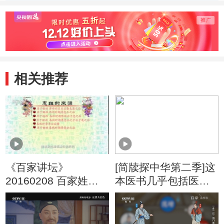
相关推荐
《百家讲坛》
[简牍探中华第二季]这
20160208 百家姓
本医书几乎包括医学
（第四部） 1 於 惠 甄
全部分类