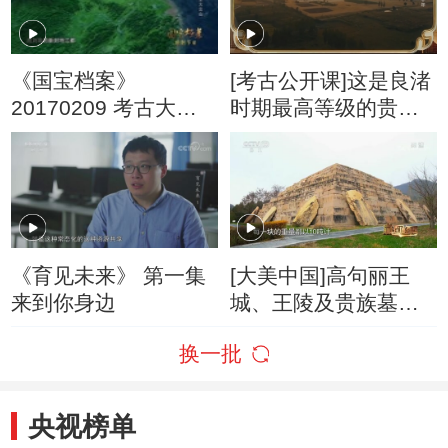
《国宝档案》
[考古公开课]这是良渚
20170209 考古大发
时期最高等级的贵族
现——寻龙探主大云
王陵！
山
《育见未来》 第一集
[大美中国]高句丽王
来到你身边
城、王陵及贵族墓葬
遗址：长寿王陵脚下
换一批
巨石有何作用？
央视榜单