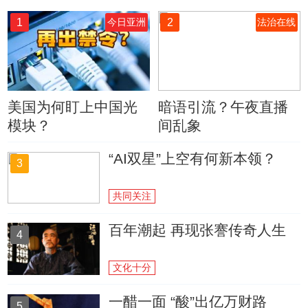
1
2
今日亚洲
法治在线
美国为何盯上中国光
暗语引流？午夜直播
模块？
间乱象
“AI双星”上空有何新本领？
3
共同关注
百年潮起 再现张謇传奇人生
4
文化十分
一醋一面 “酸”出亿万财路
5