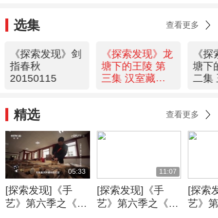
选集
查看更多
《探索发现》剑
《探索发现》龙
《探
指春秋
塘下的王陵 第
塘下
20150115
三集 汉室藏娇
二集
20150114
2015
精选
查看更多
05:33
11:07
[探索发现]《手
[探索发现]《手
[探索
艺》第六季之《万
艺》第六季之《姑
艺》
工花轿》：朱金漆
苏铜艺》 失蜡法
苏铜艺