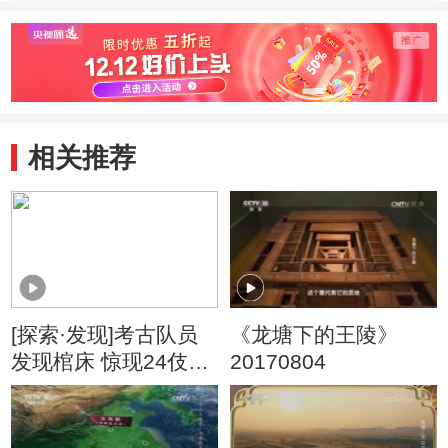
木雕的制作环节
塑模的过程
如何
后的
相关推荐
[探索·发现]考古队员
《龙塘下的王陵》
发现棺床 惊现24伎乐
20170804
人物像以及12个抬棺
力士雕像