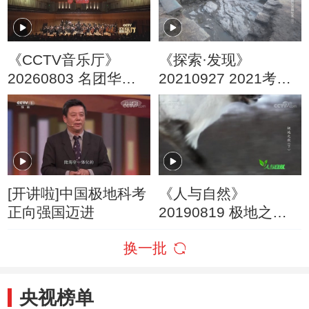
《CCTV音乐厅》
《探索·发现》
20260803 名团华章
20210927 2021考古
西安交响乐团系列音
进行时 第三季 武当山
乐会
五龙宫遗址发掘纪实
（三）
[开讲啦]中国极地科考
《人与自然》
正向强国迈进
20190819 极地之秋
（下）
换一批
央视榜单