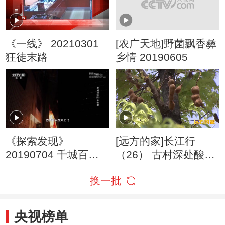
《一线》 20210301
[农广天地]野菌飘香彝
狂徒末路
乡情 20190605
《探索发现》
[远方的家]长江行
20190704 千城百味
（26） 古村深处酸角
（十）丰收宴
香
换一批
央视榜单