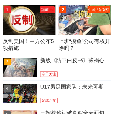
1
2
新闻1+1
中国法治观察
反制美国！中方公布5
上班“摸鱼”公司有权开
项措施
除吗？
新版《防卫白皮书》藏祸心
3
今日关注
U17男足国家队：未来可期
4
足球之夜
三招教你识破真假全麦面包