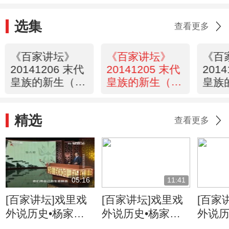
选集
查看更多
《百家讲坛》
《百家讲坛》
《百
20141206 末代
20141205 末代
201
皇族的新生（下
皇族的新生（下
皇族
部） 9 流浪的皇
部） 8 摆摊皇叔
部） 
妹
的底线
度姻
精选
查看更多
05:16
11:41
[百家讲坛]戏里戏
[百家讲坛]戏里戏
[百家
外说历史•杨家将
外说历史•杨家将
外说历
六郎的儿子都有谁
六郎与寇准的交情
名将