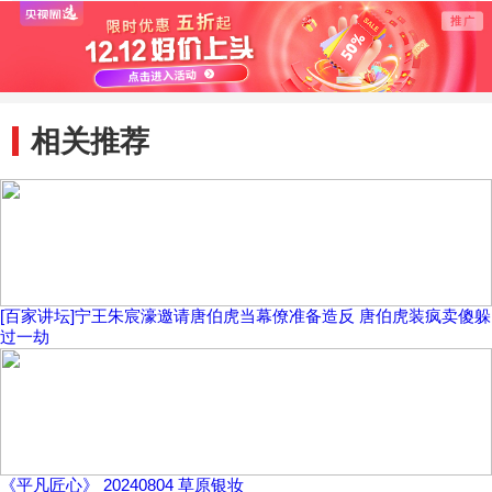
相关推荐
[百家讲坛]宁王朱宸濠邀请唐伯虎当幕僚准备造反 唐伯虎装疯卖傻躲
过一劫
《平凡匠心》 20240804 草原银妆