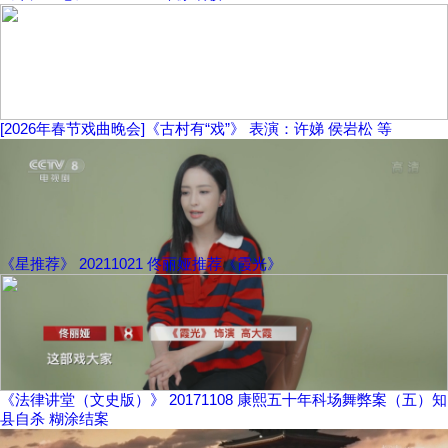
[2026年春节戏曲晚会]《古村有“戏”》 表演：许娣 侯岩松 等
《星推荐》 20211021 佟丽娅推荐《霞光》
《法律讲堂（文史版）》 20171108 康熙五十年科场舞弊案（五）知
县自杀 糊涂结案