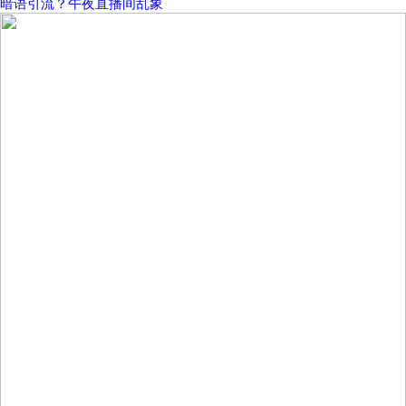
暗语引流？午夜直播间乱象