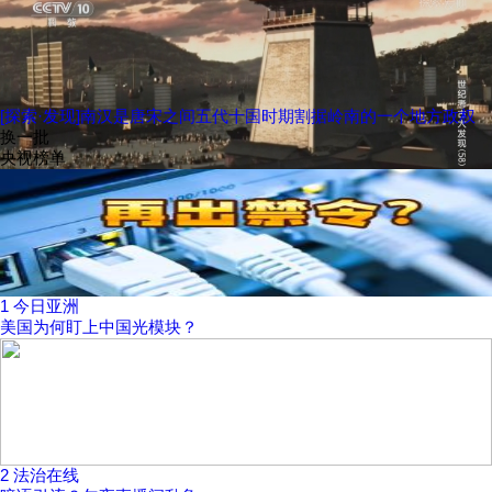
[探索·发现]南汉是唐宋之间五代十国时期割据岭南的一个地方政权
换一批
央视榜单
1
今日亚洲
美国为何盯上中国光模块？
2
法治在线