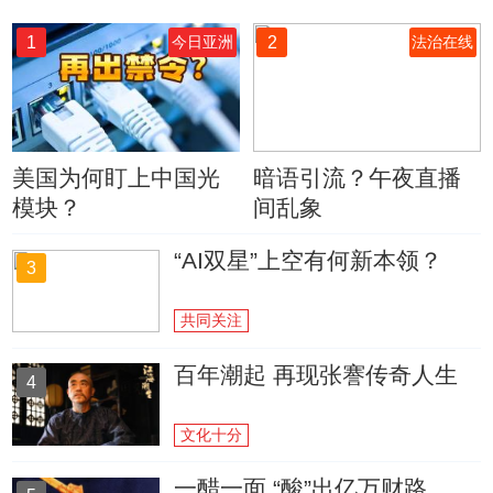
1
2
今日亚洲
法治在线
美国为何盯上中国光
暗语引流？午夜直播
模块？
间乱象
“AI双星”上空有何新本领？
3
共同关注
百年潮起 再现张謇传奇人生
4
文化十分
一醋一面 “酸”出亿万财路