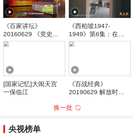
《百家讲坛》
《西柏坡1947-
20160629 《党史故
1949》第6集：在中
事100讲》之中原突围
国共产党的精心部署
奋起自卫
下 大批民主党派领导
人和无党派民主人士
冲破重重阻挠 义无反
顾地奔向解放区
[国家记忆]大闹天宫
《百战经典》
一保临江
20190629 解放时刻②
鏖战泉城
换一批
央视榜单