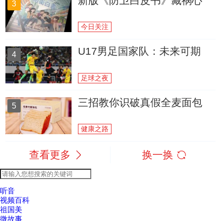
新版《防卫白皮书》藏祸心
3
今日关注
U17男足国家队：未来可期
4
足球之夜
三招教你识破真假全麦面包
5
健康之路
查看更多
换一换
听音
视频百科
祖国美
微故事