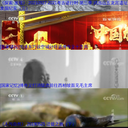
《探索·发现》 20210927 2021考古进行时 第三季 武当山五龙宫遗址
发掘纪实（三）
[百家讲坛]毛泽东巧设空城计吓退傅作义十万兵
[国家记忆]傅作义打消疑虑前往西柏坡面见毛主席
《人与自然》 20190525 迁徙之旅（下）