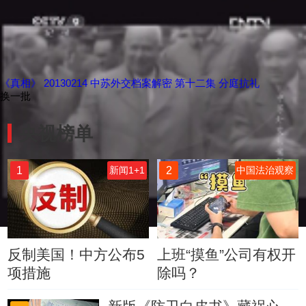
《真相》 20130214 中苏外交档案解密 第十二集 分庭抗礼
换一批
央视榜单
1
2
新闻1+1
中国法治观察
反制美国！中方公布5
上班“摸鱼”公司有权开
项措施
除吗？