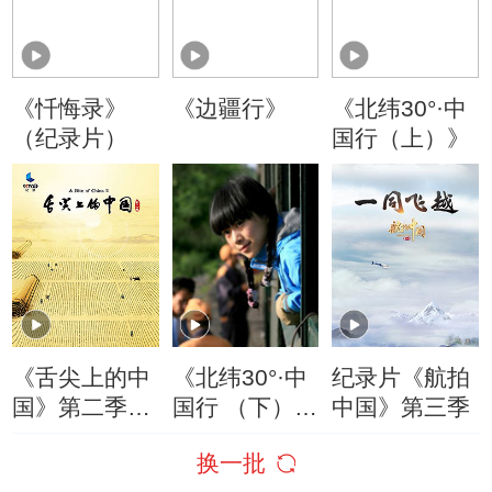
《忏悔录》
《边疆行》
《北纬30°·中
（纪录片）
国行（上）》
《舌尖上的中
《北纬30°·中
纪录片《航拍
国》第二季精
国行 （下）
中国》第三季
切视频
》
换一批