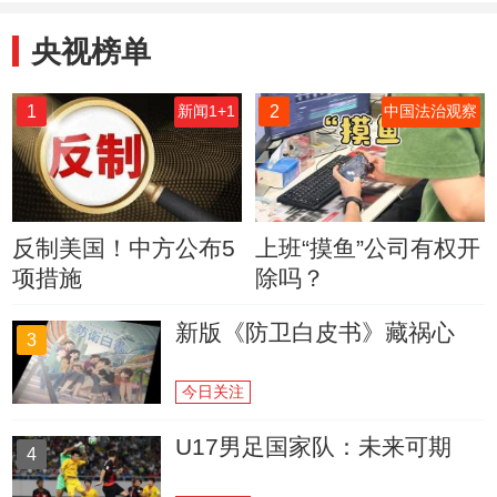
央视榜单
1
2
新闻1+1
中国法治观察
反制美国！中方公布5
上班“摸鱼”公司有权开
项措施
除吗？
新版《防卫白皮书》藏祸心
3
今日关注
U17男足国家队：未来可期
4