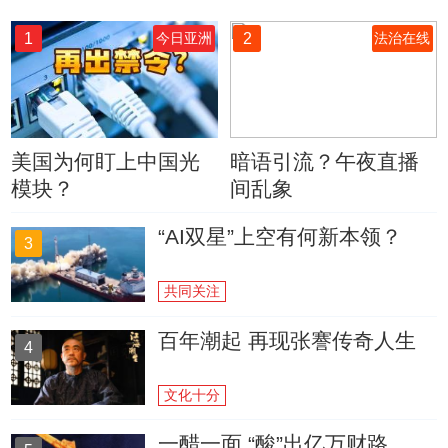
1
2
今日亚洲
法治在线
美国为何盯上中国光
暗语引流？午夜直播
模块？
间乱象
“AI双星”上空有何新本领？
3
共同关注
百年潮起 再现张謇传奇人生
4
文化十分
一醋一面 “酸”出亿万财路