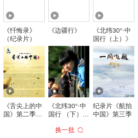
《忏悔录》
《边疆行》
《北纬30°·中
（纪录片）
国行（上）》
《舌尖上的中
《北纬30°·中
纪录片《航拍
国》第二季精
国行 （下）
中国》第三季
切视频
》
换一批