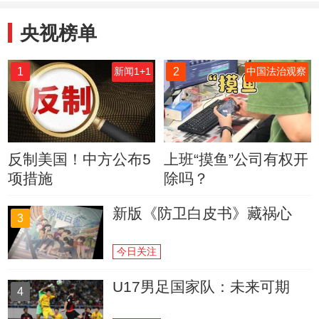
央视榜单
1
2
新闻1+1
中国法治观察
反制美国！中方公布5
上班“摸鱼”公司有权开
项措施
除吗？
新版《防卫白皮书》藏祸心
3
今日关注
U17男足国家队：未来可期
4