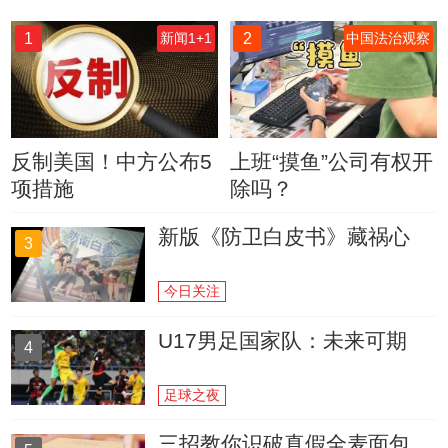
1
2
新闻1+1
中国法治观察
反制美国！中方公布5
上班“摸鱼”公司有权开
项措施
除吗？
新版《防卫白皮书》藏祸心
3
今日关注
U17男足国家队：未来可期
4
足球之夜
三招教你识破真假全麦面包