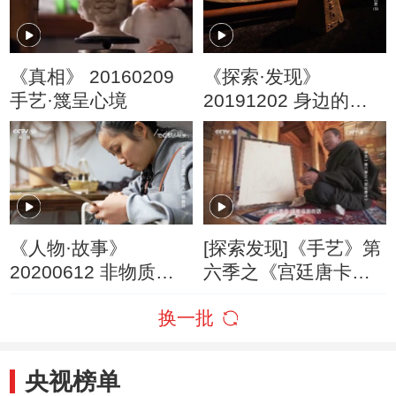
《真相》 20160209
《探索·发现》
手艺·篾呈心境
20191202 身边的巧
艺（五）
《人物·故事》
[探索发现]《手艺》第
20200612 非物质文
六季之《宫廷唐卡》
化遗产传承人·杨昌芹
西合道对唐卡绘画技
换一批
巧的独特理解
央视榜单