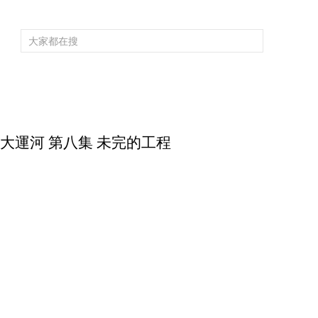
頻道大全
欄目大全
片庫
4K專區
聽
育
電影
國防軍事
電視劇
紀錄
科教
戲曲
社會與法
少
中國大運河 第八集 未完的工程