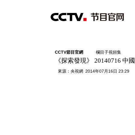
首頁
直播
節目單
綜合
新聞
財經
綜藝
中文國際
體
CCTV節目官網
欄目子視頻集
《探索發現》 20140716 
來源：
央視網
2014年07月16日 23:29