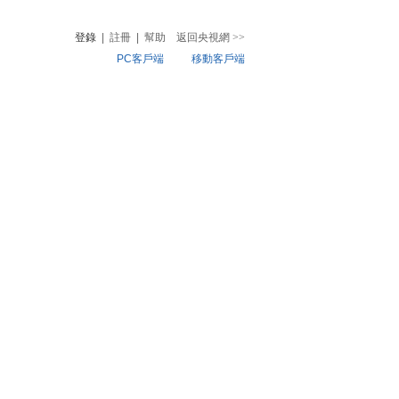
登錄
|
註冊
|
幫助
返回央視網
>>
PC客戶端
移動客戶端
音
熱榜
微視頻
兒
音樂
體育賽事
農業農村