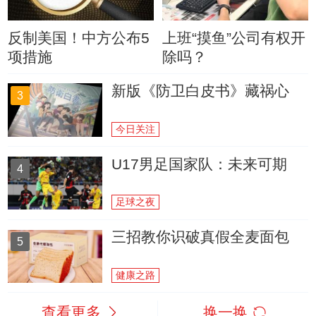
反制美国！中方公布5
上班“摸鱼”公司有权开
项措施
除吗？
新版《防卫白皮书》藏祸心
3
今日关注
U17男足国家队：未来可期
4
足球之夜
三招教你识破真假全麦面包
5
健康之路
查看更多
换一换