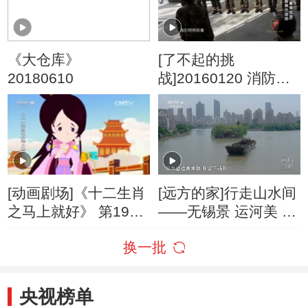
《大仓库》
[了不起的挑
20180610
战]20160120 消防部
队餐前例行活动 跑调
歌王“集体出没”
[动画剧场]《十二生肖
[远方的家]行走山水间
之马上就好》 第19集
——无锡景 运河美 江
能量宝葫芦
苏无锡：江南水弄堂
换一批
人家尽枕河
央视榜单