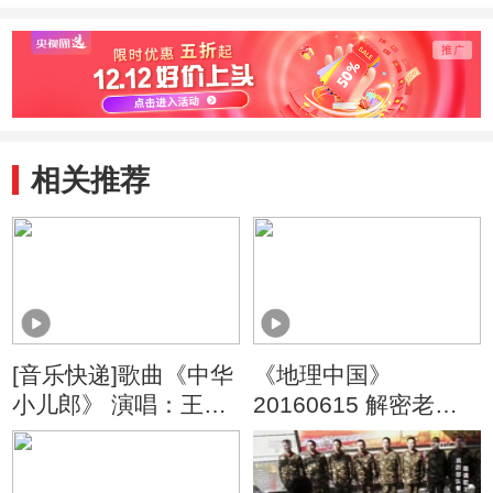
相关推荐
[音乐快递]歌曲《中华
《地理中国》
小儿郎》 演唱：王奥
20160615 解密老牛
冬
湾