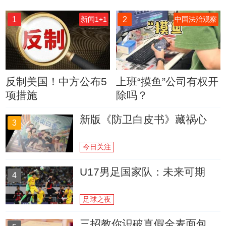
1
2
新闻1+1
中国法治观察
反制美国！中方公布5
上班“摸鱼”公司有权开
项措施
除吗？
新版《防卫白皮书》藏祸心
3
今日关注
U17男足国家队：未来可期
4
足球之夜
三招教你识破真假全麦面包