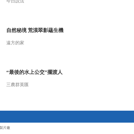
今日説法
[恐龙革命]胁空鸟龙 似
鸟非鸟
00:02:41
[恐龙革命]犹他盗龙 集
自然秘境 荒漠翠影蘊生機
体捕猎
00:03:09
遠方的家
[探宝者]非洲古文明：
非洲本土文明
00:02:51
[恐龙革命]葡萄牙巨龙
“最後的水上公交”擺渡人
三農群英匯
00:03:38
[探宝者]印加古城之
谜：步入上流社会的
婚姻
00:02:49
[探宝者]印加古城之
谜：海勒姆·宾汉
製片廠
00:01:07