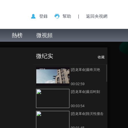
登錄
幫助
|
返回央視網
熱榜
微視頻
微纪实
收藏
[恐龙革命]最终灭绝
00:02:59
[恐龙革命]最后时刻
00:03:54
[恐龙革命]毁灭性撞击