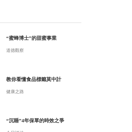
格特鲁德·卡顿·汤普森
00:01:52
[恐龙革命]蜀龙 贪吃的
下场 20130404
00:02:35
“蜜蜂博士”的甜蜜事業
[探宝者]非洲古文明：
罗得西亚
道德觀察
00:01:41
[探宝者]非洲古文明：
投身考古事业
教你看懂食品標籤莫中計
00:02:21
[恐龙革命]弱肉强食
健康之路
00:03:18
[探宝者]非洲古文明：
劫掠
“沉睡”4年保單的時效之爭
00:01:10