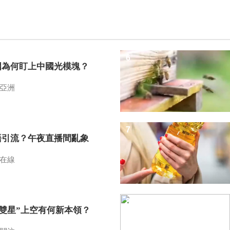
6
國為何盯上中國光模塊？
亞洲
7
語引流？午夜直播間亂象
在線
8
I雙星”上空有何新本領？