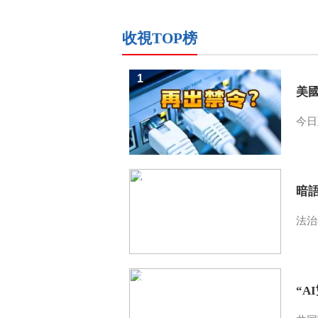
收視TOP榜
1
美
今日
2
暗
法治
3
“A