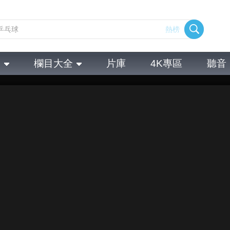
熱榜
全
欄目大全
片庫
4K專區
聽音