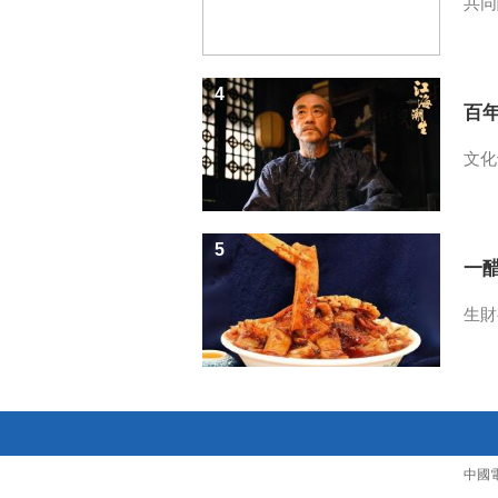
共同
4
百
文化
5
一醋
生財
中國