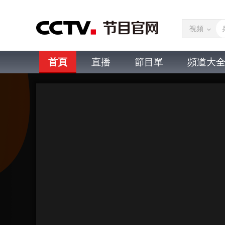
視頻
首頁
直播
節目單
頻道大