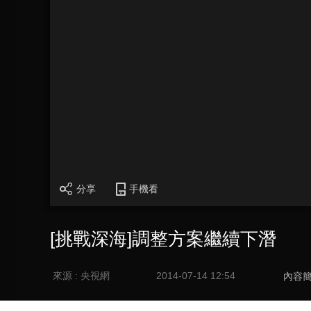
分享
手機看
[挑戰深海]調整方案繼續下潛
來源 : 央視網
2014-07-14 12:54
內容