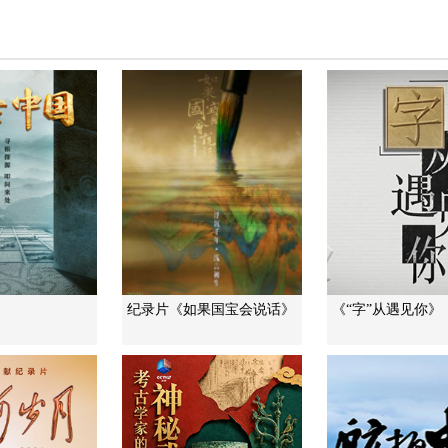
》
纪录片《如果国宝会说话》
《“字”从遇见你》