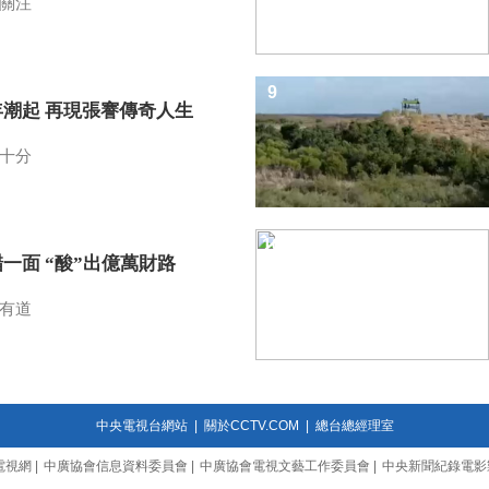
關注
9
年潮起 再現張謇傳奇人生
十分
10
一面 “酸”出億萬財路
有道
中央電視台網站
|
關於CCTV.COM
|
總台總經理室
電視網
|
中廣協會信息資料委員會
|
中廣協會電視文藝工作委員會
|
中央新聞紀錄電影