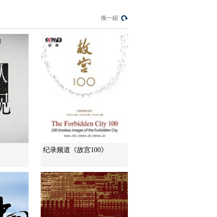
00:00:26
換一組
[恐龙革命]暴龙 狭路相
逢
00:03:34
[恐龙革命]暴龙 同类相
残
00:02:53
[恐龙革命]翼龙 学会飞
翔
00:03:38
[恐龙革命]圆角龙 等待
死亡
纪录频道《故宫100》
00:02:40
[恐龙革命]圆角龙 救援
00:03:32
[恐龙革命]远古翔兽