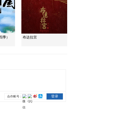
00:02:57
[探宝者]非洲古文明：
所罗门王的宝藏传说
00:02:01
[探宝者]非洲古文明：
四季）
布达拉宫
大津巴布韦废墟
00:02:04
[恐龙革命]獭形狸尾兽
00:02:18
[恐龙革命]蜀龙 死里逃
生的教训
00:03:22
[探宝者]印加古城之
谜：神秘的维卡班巴
00:01:26
[探宝者]非洲古文明：