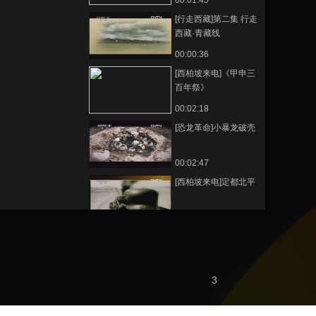
00:01:45
[行走西藏]第二集 行走
西藏·青藏线
20121106
00:00:36
[西柏坡来电]《甲申三
百年祭》
00:02:18
[恐龙革命]小暴龙破壳
00:02:47
[西柏坡来电]定都北平
00:03:52
[恐龙革命]脆弱的暴龙
蛋
00:03:01
3
[国货的前世今
生]20121114 片花