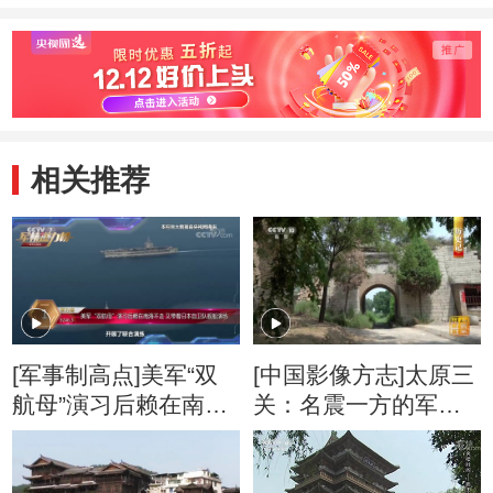
相关推荐
[军事制高点]美军“双
[中国影像方志]太原三
航母”演习后赖在南海
关：名震一方的军事
不走 又带着日本自卫
重镇
队舰船演练