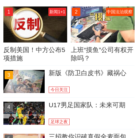
1
2
新闻1+1
中国法治观察
反制美国！中方公布5
上班“摸鱼”公司有权开
项措施
除吗？
新版《防卫白皮书》藏祸心
3
今日关注
U17男足国家队：未来可期
4
足球之夜
三招教你识破真假全麦面包