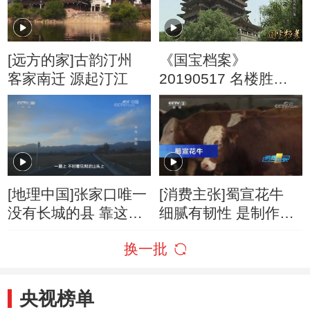
[远方的家]古韵汀州
《国宝档案》
客家南迁 源起汀江
20190517 名楼胜阁
——滕王高阁临江渚
[地理中国]张家口唯一
[消费主张]蜀宣花牛
没有长城的县 靠这些
细腻有韧性 是制作土
设施防御外敌
家吊锅的好原料
换一批
央视榜单