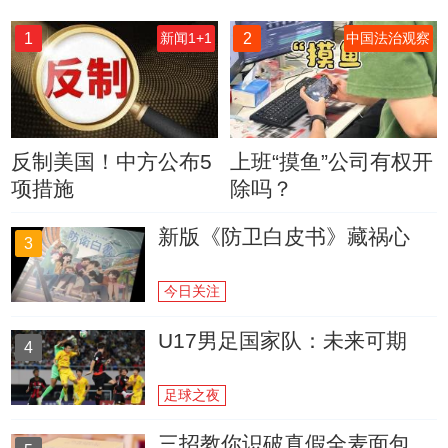
1
2
新闻1+1
中国法治观察
反制美国！中方公布5
上班“摸鱼”公司有权开
项措施
除吗？
新版《防卫白皮书》藏祸心
3
今日关注
U17男足国家队：未来可期
4
足球之夜
三招教你识破真假全麦面包