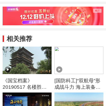
相关推荐
《国宝档案》
[国防科工]“双航母”形
20190517 名楼胜阁
成战斗力 海上装备成
——滕王高阁临江渚
建制更新