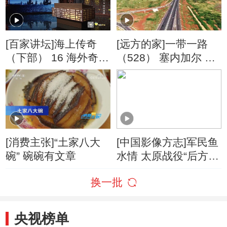
[百家讲坛]海上传奇
[远方的家]一带一路
（下部） 16 海外奇案
（528） 塞内加尔 条
海外奇案的重要意义
条坦途 振兴之路
[消费主张]“土家八大
[中国影像方志]军民鱼
碗” 碗碗有文章
水情 太原战役“后方医
院”建在小山村
换一批
央视榜单