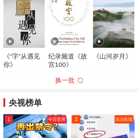
《“字”从遇见
纪录频道《故
《山河岁月》
你》
宫100》
换一批
央视榜单
1
2
今日亚洲
法治在线