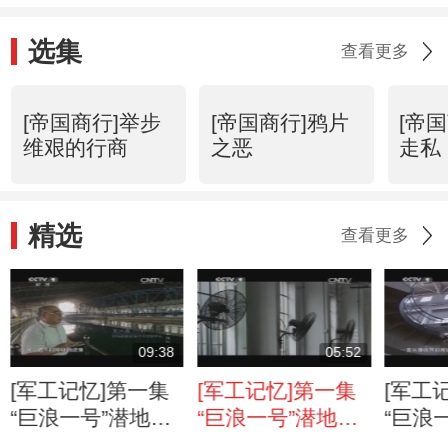
选集
查看更多
[帝国商行]举步
[帝国商行]鸦片
[帝
维艰的行商
之恶
走私
精选
查看更多
09:38
05:52
[军工记忆]第一集
[军工记忆]第一集
[军工
“巨浪一号”潜地导
“巨浪一号”潜地导
“巨浪
弹 “巨浪一号”完成
弹 “巨浪一号”首批
弹 “