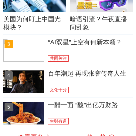
美国为何盯上中国光
暗语引流？午夜直播
模块？
间乱象
“AI双星”上空有何新本领？
3
共同关注
百年潮起 再现张謇传奇人生
4
文化十分
一醋一面 “酸”出亿万财路
5
生财有道