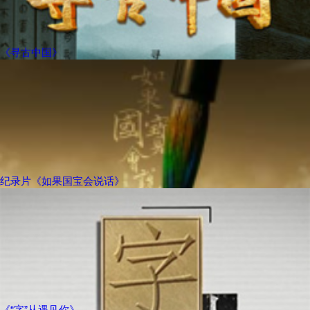
《寻古中国》
纪录片《如果国宝会说话》
《“字”从遇见你》