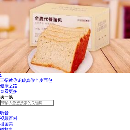
5
三招教你识破真假全麦面包
健康之路
查看更多
换一换
听音
视频百科
祖国美
微故事