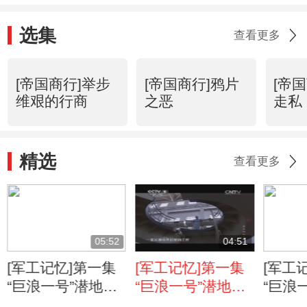
选集
查看更多
[帝国商行]举步
[帝国商行]鸦片
[帝
维艰的行商
之恶
走私
精选
查看更多
05:52
04:51
[军工记忆]第一集
[军工记忆]第一集
[军工
“巨浪一号”潜地导
“巨浪一号”潜地导
“巨浪
弹 “巨浪一号”首批
弹 “巨浪一号”成功
弹 “