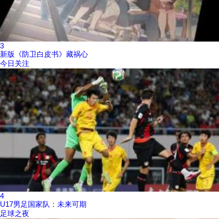
3
新版《防卫白皮书》藏祸心
今日关注
4
U17男足国家队：未来可期
足球之夜